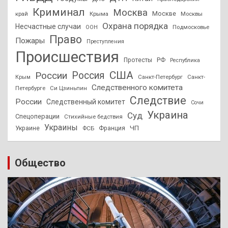
Криминал
Москва
Москве
край
Крыма
Москвы
Охрана порядка
Несчастные случаи
Подмосковье
ООН
Право
Пожары
Преступления
Происшествия
Протесты
РФ
Республика
США
России
Россия
Санкт-Петербург
Санкт-
Крым
Следственного комитета
Петербурге
Си Цзиньпин
Следствие
России
Следственный комитет
Сочи
Украина
Суд
Спецоперации
Стихийные бедствия
Украины
ЧП
Украине
ФСБ
Франция
Общество