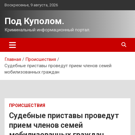
Перейти
Воскресенье, 9 августа, 2026
к
содержимому
Под Куполом.
Криминальный информационный портал.
Главная
Происшествия
Судебные приставы проведут прием членов семей
мобилизованных граждан
ПРОИСШЕСТВИЯ
Судебные приставы проведут
прием членов семей
мобилизованных граждан