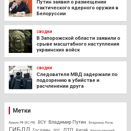
Путин заявил о размещении
тактического ядерного оружия в
Белоруссии
СВОДКИ
В Запорожской области заявили о
срыве масштабного наступления
украинских войск
СВОДКИ
Следователя МВД задержали по
подозрению в убийстве и
расчленении друга
Метки
Владимир Путин
ВСУ
Армия РФ (ВС РФ)
Владимир Рогов
ГИБДД
ДТП
Госдумы
Китай
ДПС
Краснодарский