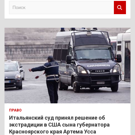
П
о
и
с
к
ПРАВО
Итальянский суд принял решение об
экстрадиции в США сына губернатора
Красноярского края Артема Усса