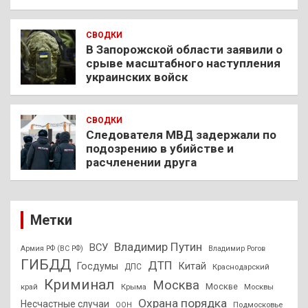
СВОДКИ
В Запорожской области заявили о
срыве масштабного наступления
украинских войск
СВОДКИ
Следователя МВД задержали по
подозрению в убийстве и
расчленении друга
Метки
Владимир Путин
ВСУ
Армия РФ (ВС РФ)
Владимир Рогов
ГИБДД
ДТП
Госдумы
Китай
ДПС
Краснодарский
Криминал
Москва
Москве
край
Крыма
Москвы
Охрана порядка
Несчастные случаи
Подмосковье
ООН