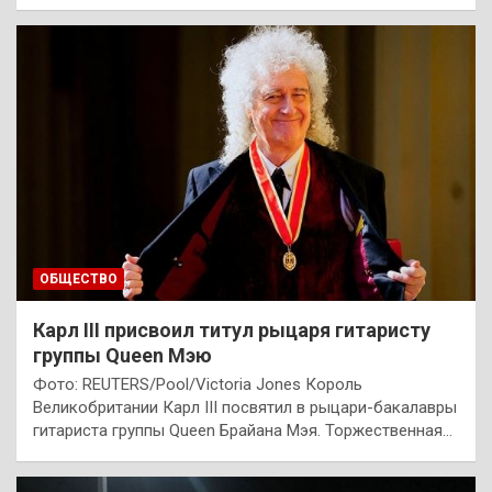
ОБЩЕСТВО
Карл III присвоил титул рыцаря гитаристу
группы Queen Мэю
Фото: REUTERS/Pool/Victoria Jones Король
Великобритании Карл III посвятил в рыцари-бакалавры
гитариста группы Queen Брайана Мэя. Торжественная…