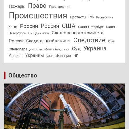
Право
Пожары
Преступления
Происшествия
Протесты
РФ
Республика
США
России
Россия
Санкт-Петербург
Санкт-
Крым
Следственного комитета
Петербурге
Си Цзиньпин
Следствие
России
Следственный комитет
Сочи
Украина
Суд
Спецоперации
Стихийные бедствия
Украины
ЧП
Украине
ФСБ
Франция
Общество