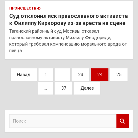
ПРОИСШЕСТВИЯ
Суд отклонил иск православного активиста
к Филиппу Киркорову из-за креста на сцене
Таганский районный суд Москвы отказал
православному активисту Михаилу Феодориди,
который требовал компенсацию морального вреда от
певца…
Пагинация
Назад
1
…
23
24
25
записей
…
37
Далее
П
о
и
с