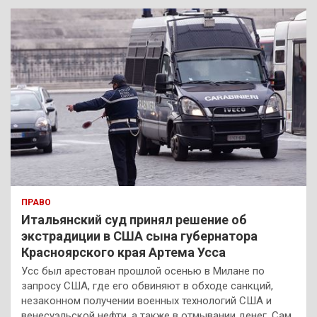
к
ПРАВО
Итальянский суд принял решение об
экстрадиции в США сына губернатора
Красноярского края Артема Усса
Усс был арестован прошлой осенью в Милане по
запросу США, где его обвиняют в обходе санкций,
незаконном получении военных технологий США и
венесуэльской нефти, а также в отмывании денег. Сам