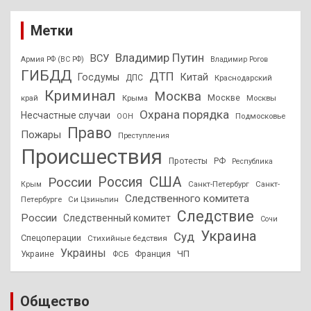
Метки
Владимир Путин
ВСУ
Армия РФ (ВС РФ)
Владимир Рогов
ГИБДД
ДТП
Госдумы
Китай
ДПС
Краснодарский
Криминал
Москва
Москве
край
Крыма
Москвы
Охрана порядка
Несчастные случаи
Подмосковье
ООН
Право
Пожары
Преступления
Происшествия
Протесты
РФ
Республика
США
России
Россия
Санкт-Петербург
Санкт-
Крым
Следственного комитета
Петербурге
Си Цзиньпин
Следствие
России
Следственный комитет
Сочи
Украина
Суд
Спецоперации
Стихийные бедствия
Украины
ЧП
Украине
ФСБ
Франция
Общество