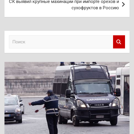
СК выявил крупные махинации при импорте орехов и
сухофруктов в Россию
П
о
и
с
к