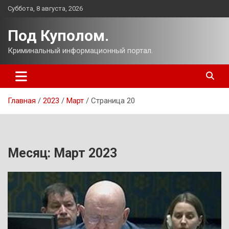
Перейти
Суббота, 8 августа, 2026
к
содержимому
Под Куполом.
Криминальный информационный портал.
Главная
2023
Март
Страница 20
Месяц:
Март 2023