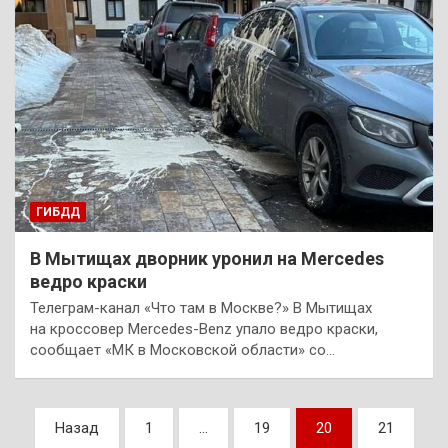
ГИБДД
В Мытищах дворник уронил на Mercedes
ведро краски
Телеграм-канал «Что там в Москве?» В Мытищах
на кроссовер Mercedes-Benz упало ведро краски,
сообщает «МК в Московской области» со…
Пагинация
Назад
1
…
19
20
21