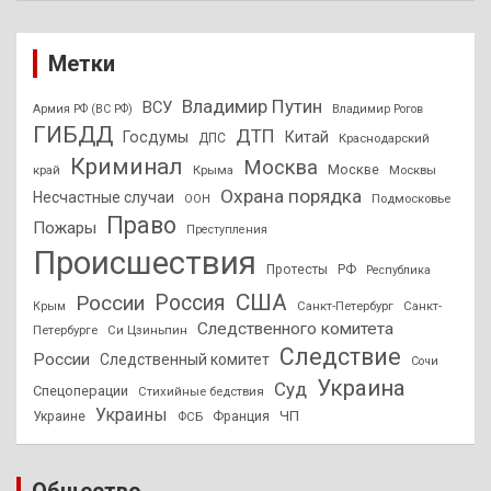
Метки
Владимир Путин
ВСУ
Армия РФ (ВС РФ)
Владимир Рогов
ГИБДД
ДТП
Госдумы
Китай
ДПС
Краснодарский
Криминал
Москва
Москве
край
Крыма
Москвы
Охрана порядка
Несчастные случаи
Подмосковье
ООН
Право
Пожары
Преступления
Происшествия
Протесты
РФ
Республика
США
России
Россия
Санкт-Петербург
Санкт-
Крым
Следственного комитета
Петербурге
Си Цзиньпин
Следствие
России
Следственный комитет
Сочи
Украина
Суд
Спецоперации
Стихийные бедствия
Украины
ЧП
Украине
ФСБ
Франция
Общество