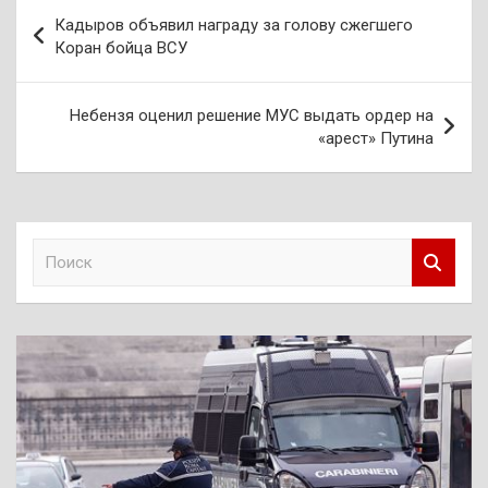
Навигация
Кадыров объявил награду за голову сжегшего
по
Коран бойца ВСУ
записям
Небензя оценил решение МУС выдать ордер на
«арест» Путина
П
о
и
с
к