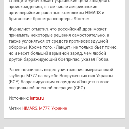
«Ланцет» «уничтожает украинские цели западного
происхождения», в том числе американские
артиллерийские ракетные комплексы HIMARS и
британские бронетранспортеры Stormer.
Журналист отметил, что российский дрон может
принимать некоторые решения самостоятельно, а
также уклоняться от средств противовоздушной
обороны. Кроме того, «Ланцет» не только бьет точно,
но и несет больший взрывной заряд, чем любой
другой барражирующий боеприпас, указал Гобза.
Ранее появилось видео уничтожения американской
гаубицы М777 на службе Вооруженных сил Украины
(ВСУ) барражирующим снарядом «Ланцет» в зоне
специальной военной операции (СВО).
Источник:
lenta.ru
Метки:
HIMARS
,
М777
,
Украине