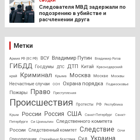
СВОДКИ
Следователя МВД задержали по
подозрению в убийстве и
расчленении друга
Метки
Владимир Путин
ВСУ
Армия РФ (ВС РФ)
Владимир Рогов
ГИБДД
ДТП
Госдумы
Китай
ДПС
Краснодарский
Криминал
Москва
Москве
край
Крыма
Москвы
Охрана порядка
Несчастные случаи
Подмосковье
ООН
Право
Пожары
Преступления
Происшествия
Протесты
РФ
Республика
США
России
Россия
Санкт-Петербург
Санкт-
Крым
Следственного комитета
Петербурге
Си Цзиньпин
Следствие
России
Следственный комитет
Сочи
Украина
Суд
Спецоперации
Стихийные бедствия