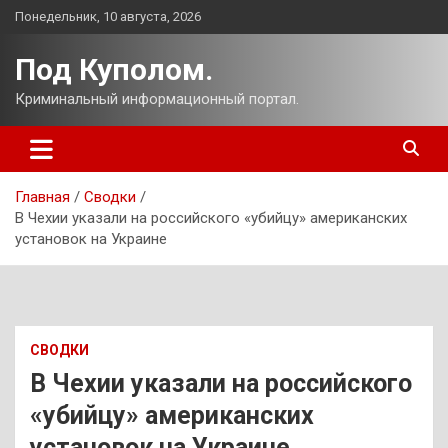
Перейти
Понедельник, 10 августа, 2026
к
содержимому
Под Куполом.
Криминальный информационный портал.
Главная
Сводки
В Чехии указали на российского «убийцу» американских
установок на Украине
СВОДКИ
В Чехии указали на российского
«убийцу» американских
установок на Украине