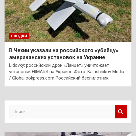
СВОДКИ
В Чехии указали на российского «убийцу»
американских установок на Украине
Lidovky: российский дрон «Ланцет» уничтожает
установки HIMARS на Украине Фото: Kalashnikov Media
/ Globallookpress.com Российский беспилотник…
П
о
и
с
к