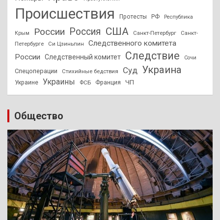
Происшествия
Протесты
РФ
Республика
США
России
Россия
Санкт-Петербург
Санкт-
Крым
Следственного комитета
Петербурге
Си Цзиньпин
Следствие
России
Следственный комитет
Сочи
Украина
Суд
Спецоперации
Стихийные бедствия
Украины
ЧП
Украине
ФСБ
Франция
Общество