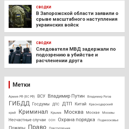
СВОДКИ
В Запорожской области заявили о
срыве масштабного наступления
украинских войск
СВОДКИ
Следователя МВД задержали по
подозрению в убийстве и
расчленении друга
Метки
Владимир Путин
ВСУ
Армия РФ (ВС РФ)
Владимир Рогов
ГИБДД
ДТП
Госдумы
Китай
ДПС
Краснодарский
Криминал
Москва
Москве
край
Крыма
Москвы
Охрана порядка
Несчастные случаи
Подмосковье
ООН
Право
Пожары
Преступления