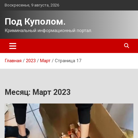
Перейти
Воскресенье, 9 августа, 2026
к
содержимому
Под Куполом.
Криминальный информационный портал.
Главная
2023
Март
Страница 17
Месяц:
Март 2023