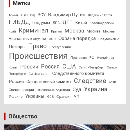
Метки
Владимир Путин
ВСУ
Армия РФ (ВС РФ)
Владимир Рогов
ГИБДД
ДТП
Госдумы
Китай
ДПС
Краснодарский
Криминал
Москва
Москве
край
Крыма
Москвы
Охрана порядка
Несчастные случаи
Подмосковье
ООН
Право
Пожары
Преступления
Происшествия
Протесты
РФ
Республика
США
России
Россия
Санкт-Петербург
Санкт-
Крым
Следственного комитета
Петербурге
Си Цзиньпин
Следствие
России
Следственный комитет
Сочи
Украина
Суд
Спецоперации
Стихийные бедствия
Украины
ЧП
Украине
ФСБ
Франция
Общество