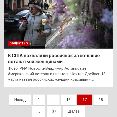
ОБЩЕСТВО
В США похвалили россиянок за желание
оставаться женщинами
Фото: РИА Новости/Владимир Астапкович
Американский ветеран и писатель Ноктис Дрейвен 18
марта назвал российских женщин красивыми.…
Пагинация
Назад
1
…
16
17
18
записей
…
37
Далее