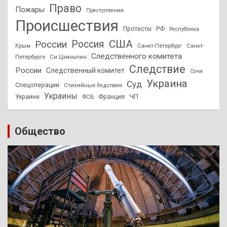
Право
Пожары
Преступления
Происшествия
Протесты
РФ
Республика
США
России
Россия
Санкт-Петербург
Санкт-
Крым
Следственного комитета
Петербурге
Си Цзиньпин
Следствие
России
Следственный комитет
Сочи
Украина
Суд
Спецоперации
Стихийные бедствия
Украины
ЧП
Украине
ФСБ
Франция
Общество