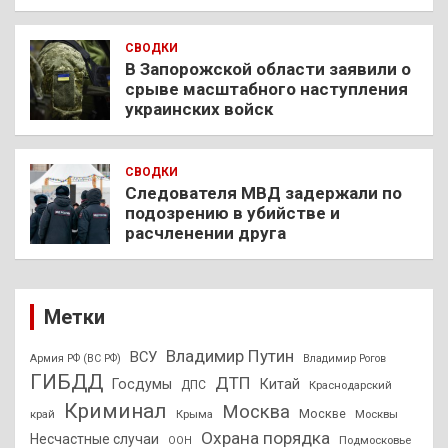
СВОДКИ
В Запорожской области заявили о
срыве масштабного наступления
украинских войск
СВОДКИ
Следователя МВД задержали по
подозрению в убийстве и
расчленении друга
Метки
Владимир Путин
ВСУ
Армия РФ (ВС РФ)
Владимир Рогов
ГИБДД
ДТП
Госдумы
Китай
ДПС
Краснодарский
Криминал
Москва
Москве
край
Крыма
Москвы
Охрана порядка
Несчастные случаи
Подмосковье
ООН