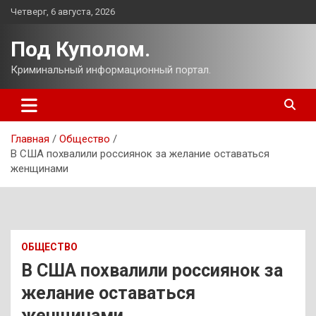
Перейти
Четверг, 6 августа, 2026
к
содержимому
Под Куполом.
Криминальный информационный портал.
Главная
Общество
В США похвалили россиянок за желание оставаться
женщинами
ОБЩЕСТВО
В США похвалили россиянок за
желание оставаться
женщинами