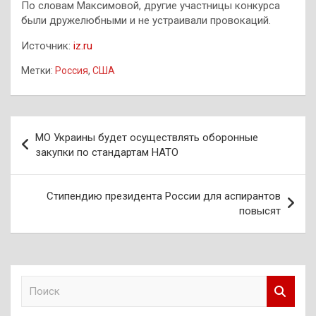
По словам Максимовой, другие участницы конкурса
были дружелюбными и не устраивали провокаций.
Источник:
iz.ru
Метки:
Россия
,
США
Навигация
МО Украины будет осуществлять оборонные
по
закупки по стандартам НАТО
записям
Стипендию президента России для аспирантов
повысят
П
о
и