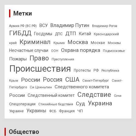
Метки
Владимир Путин
ВСУ
Армия РФ (ВС РФ)
Владимир Рогов
ГИБДД
ДТП
Госдумы
Китай
ДПС
Краснодарский
Криминал
Москва
Москве
край
Крыма
Москвы
Охрана порядка
Несчастные случаи
Подмосковье
ООН
Право
Пожары
Преступления
Происшествия
Протесты
РФ
Республика
США
России
Россия
Санкт-Петербург
Санкт-
Крым
Следственного комитета
Петербурге
Си Цзиньпин
Следствие
России
Следственный комитет
Сочи
Украина
Суд
Спецоперации
Стихийные бедствия
Украины
ЧП
Украине
ФСБ
Франция
Общество