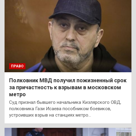
ПРАВО
Полковник МВД получил пожизненный срок
за причастность к взрывам в московском
метро
Суд признал бывшего начальника Кизлярского ОВД,
полковника Гази Исаева пособником боевиков,
устроивших взрыв на станциях метро…