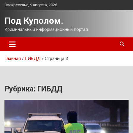
Перейти
Воскресенье, 9 августа, 2026
к
содержимому
Под Куполом.
Криминальный информационный портал.
Главная
ГИБДД
Страница 3
Рубрика:
ГИБДД