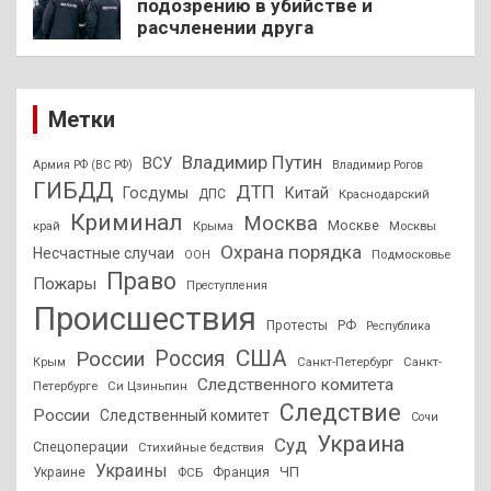
подозрению в убийстве и
расчленении друга
Метки
Владимир Путин
ВСУ
Армия РФ (ВС РФ)
Владимир Рогов
ГИБДД
ДТП
Госдумы
Китай
ДПС
Краснодарский
Криминал
Москва
Москве
край
Крыма
Москвы
Охрана порядка
Несчастные случаи
Подмосковье
ООН
Право
Пожары
Преступления
Происшествия
Протесты
РФ
Республика
США
России
Россия
Санкт-Петербург
Санкт-
Крым
Следственного комитета
Петербурге
Си Цзиньпин
Следствие
России
Следственный комитет
Сочи
Украина
Суд
Спецоперации
Стихийные бедствия
Украины
ЧП
Украине
ФСБ
Франция