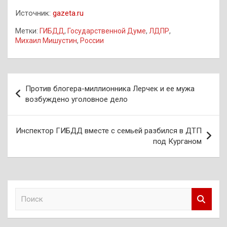
Источник:
gazeta.ru
Метки:
ГИБДД
,
Государственной Думе
,
ЛДПР
,
Михаил Мишустин
,
России
Навигация
Против блогера-миллионника Лерчек и ее мужа
по
возбуждено уголовное дело
записям
Инспектор ГИБДД вместе с семьей разбился в ДТП
под Курганом
П
о
и
с