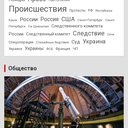
Преступления
Происшествия
Протесты
РФ
Республика
США
России
Россия
Санкт-Петербург
Санкт-
Крым
Следственного комитета
Петербурге
Си Цзиньпин
Следствие
России
Следственный комитет
Сочи
Украина
Суд
Спецоперации
Стихийные бедствия
Украины
ЧП
Украине
ФСБ
Франция
Общество