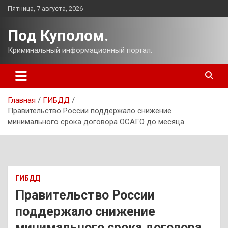
Перейти
Пятница, 7 августа, 2026
к
содержимому
Под Куполом.
Криминальный информационный портал.
Главная
ГИБДД
Правительство России поддержало снижение
минимального срока договора ОСАГО до месяца
ГИБДД
Правительство России
поддержало снижение
минимального срока договора