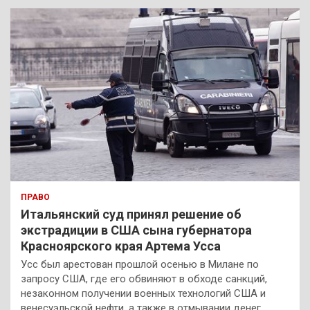
к
ПРАВО
Итальянский суд принял решение об
экстрадиции в США сына губернатора
Красноярского края Артема Усса
Усс был арестован прошлой осенью в Милане по
запросу США, где его обвиняют в обходе санкций,
незаконном получении военных технологий США и
венесуэльской нефти, а также в отмывании денег.