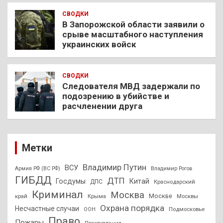
СВОДКИ
В Запорожской области заявили о
срыве масштабного наступления
украинских войск
СВОДКИ
Следователя МВД задержали по
подозрению в убийстве и
расчленении друга
Метки
Владимир Путин
ВСУ
Армия РФ (ВС РФ)
Владимир Рогов
ГИБДД
ДТП
Госдумы
Китай
ДПС
Краснодарский
Криминал
Москва
Москве
край
Крыма
Москвы
Охрана порядка
Несчастные случаи
Подмосковье
ООН
Право
Пожары