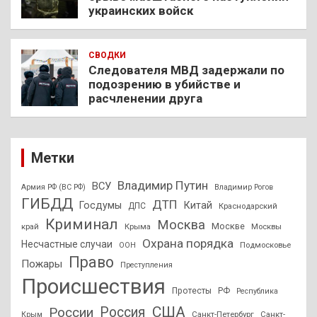
украинских войск
СВОДКИ
Следователя МВД задержали по
подозрению в убийстве и
расчленении друга
Метки
Владимир Путин
ВСУ
Армия РФ (ВС РФ)
Владимир Рогов
ГИБДД
ДТП
Госдумы
Китай
ДПС
Краснодарский
Криминал
Москва
Москве
край
Крыма
Москвы
Охрана порядка
Несчастные случаи
Подмосковье
ООН
Право
Пожары
Преступления
Происшествия
Протесты
РФ
Республика
США
России
Россия
Санкт-Петербург
Санкт-
Крым