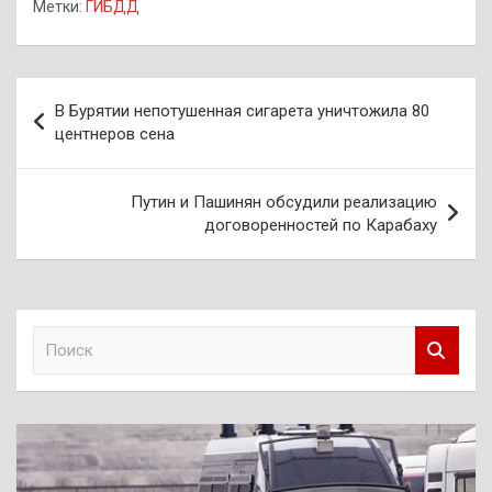
Метки:
ГИБДД
Навигация
В Бурятии непотушенная сигарета уничтожила 80
по
центнеров сена
записям
Путин и Пашинян обсудили реализацию
договоренностей по Карабаху
П
о
и
с
к