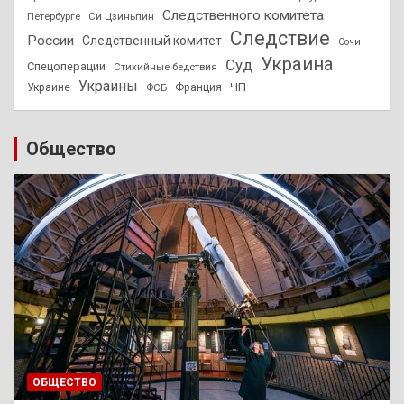
Следственного комитета
Петербурге
Си Цзиньпин
Следствие
России
Следственный комитет
Сочи
Украина
Суд
Спецоперации
Стихийные бедствия
Украины
ЧП
Украине
ФСБ
Франция
Общество
ОБЩЕСТВО