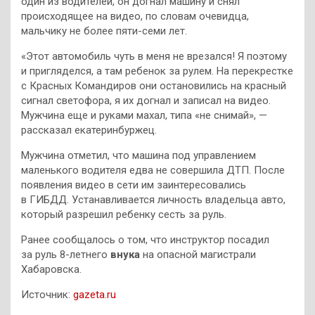
один из водителей, он догнал машину и снял
происходящее на видео, по словам очевидца,
мальчику не более пяти-семи лет.
«Этот автомобиль чуть в меня не врезался! Я поэтому
и пригляделся, а там ребенок за рулем. На перекрестке
с Красных Командиров они остановились на красный
сигнал светофора, я их догнал и записал на видео.
Мужчина еще и руками махал, типа «не снимай», —
рассказал екатеринбуржец.
Мужчина отметил, что машина под управлением
маленького водителя едва не совершила ДТП. После
появления видео в сети им заинтересовались
в ГИБДД. Устанавливается личность владельца авто,
который разрешил ребенку сесть за руль.
Ранее сообщалось о том, что инструктор посадил
за руль 8-летнего
внука
на опасной магистрали
Хабаровска.
Источник:
gazeta.ru