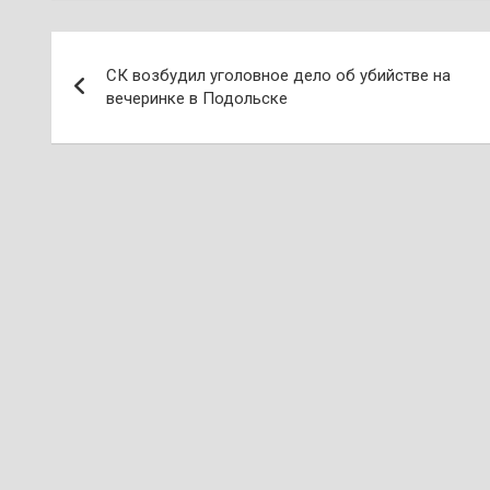
Навигация
СК возбудил уголовное дело об убийстве на
по
вечеринке в Подольске
записям