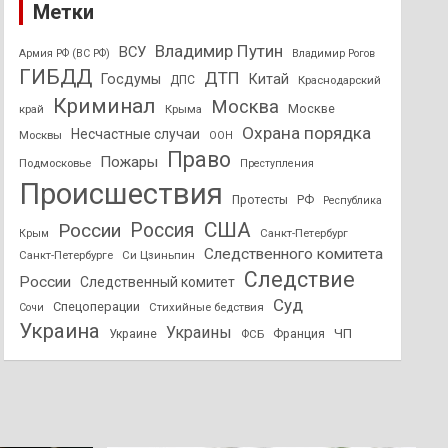
Метки
Владимир Путин
ВСУ
Армия РФ (ВС РФ)
Владимир Рогов
ГИБДД
ДТП
Госдумы
Китай
ДПС
Краснодарский
Криминал
Москва
Москве
край
Крыма
Охрана порядка
Несчастные случаи
Москвы
ООН
Право
Пожары
Подмосковье
Преступления
Происшествия
Протесты
РФ
Республика
США
России
Россия
Санкт-Петербург
Крым
Следственного комитета
Санкт-Петербурге
Си Цзиньпин
Следствие
России
Следственный комитет
Суд
Спецоперации
Стихийные бедствия
Сочи
Украина
Украины
ЧП
Украине
ФСБ
Франция