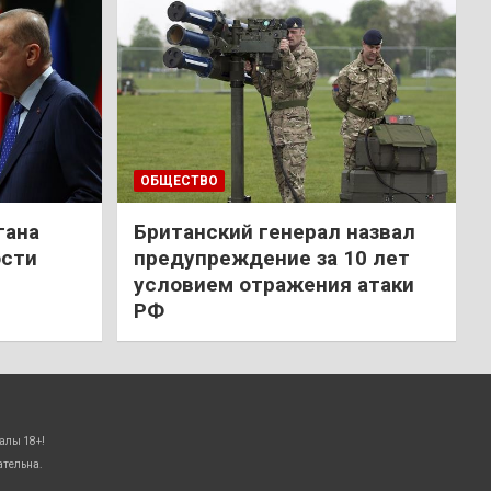
ОБЩЕСТВО
гана
Британский генерал назвал
ости
предупреждение за 10 лет
условием отражения атаки
РФ
алы 18+!
ательна.