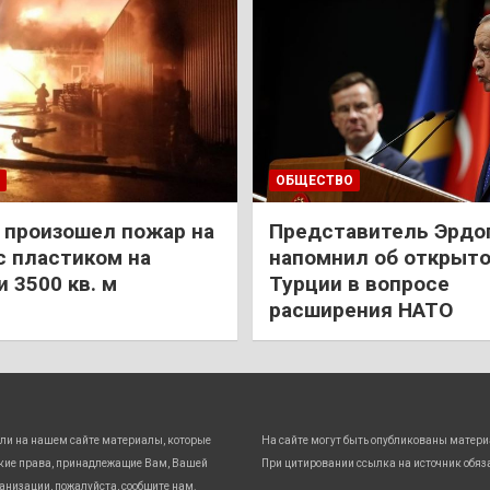
ОБЩЕСТВО
 произошел пожар на
Представитель Эрдо
с пластиком на
напомнил об открыт
 3500 кв. м
Турции в вопросе
расширения НАТО
ли на нашем сайте материалы, которые
На сайте могут быть опубликованы матери
кие права, принадлежащие Вам, Вашей
При цитировании ссылка на источник обяз
анизации, пожалуйста, сообщите нам.