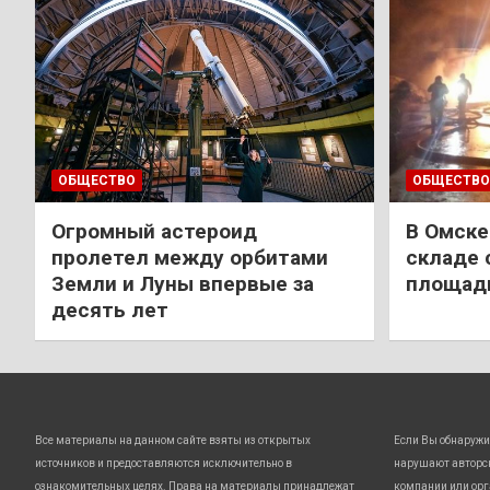
ОБЩЕСТВО
ОБЩЕСТВО
Огромный астероид
В Омске
пролетел между орбитами
складе 
Земли и Луны впервые за
площади
десять лет
Все материалы на данном сайте взяты из открытых
Если Вы обнаружи
источников и предоставляются исключительно в
нарушают авторс
ознакомительных целях. Права на материалы принадлежат
компании или орг