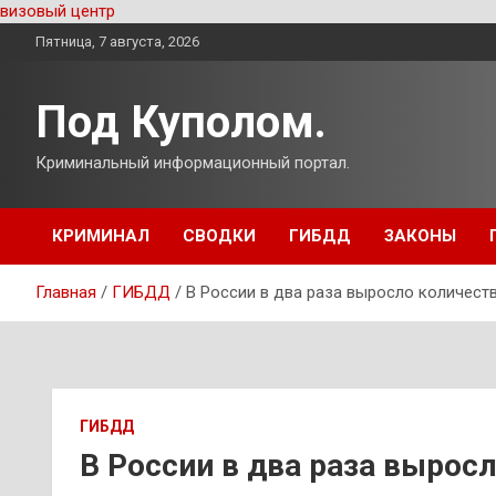
визовый центр
Перейти
Пятница, 7 августа, 2026
к
содержимому
Под Куполом.
Криминальный информационный портал.
КРИМИНАЛ
СВОДКИ
ГИБДД
ЗАКОНЫ
Главная
ГИБДД
В России в два раза выросло количес
ГИБДД
В России в два раза вырос