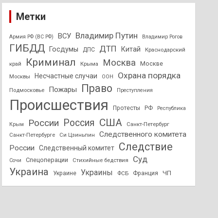
Метки
Владимир Путин
ВСУ
Армия РФ (ВС РФ)
Владимир Рогов
ГИБДД
ДТП
Госдумы
Китай
ДПС
Краснодарский
Криминал
Москва
Москве
край
Крыма
Охрана порядка
Несчастные случаи
Москвы
ООН
Право
Пожары
Подмосковье
Преступления
Происшествия
Протесты
РФ
Республика
США
России
Россия
Санкт-Петербург
Крым
Следственного комитета
Санкт-Петербурге
Си Цзиньпин
Следствие
России
Следственный комитет
Суд
Спецоперации
Стихийные бедствия
Сочи
Украина
Украины
ЧП
Украине
ФСБ
Франция