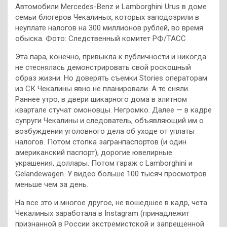
Автомобили Mercedes-Benz и Lamborghini Urus в доме
семьи блогеров Чекалиных, которых
заподозрили в
неуплате налогов на 300 миллионов рублей, во время
обыска. Фото: Следственный комитет РФ/ТАСС
Эта пара, конечно, привыкла к публичности и никогда
не стеснялась демонстрировать свой роскошный
образ жизни. Но доверять съемки Stories операторам
из СК Чекалины явно не планировали. А те сняли.
Раннее утро, в двери шикарного дома в элитном
квартале стучат омоновцы. Негромко. Далее — в кадре
супруги Чекалины и следователь, объявляющий им о
возбуждении уголовного дела об уходе от уплаты
налогов. Потом стопка загранпаспортов (и один
американский паспорт), дорогие ювелирные
украшения, доллары. Потом гараж с Lamborghini и
Gelandewagen. У видео больше 100 тысяч просмотров
меньше чем за день.
На все это и многое другое, не вошедшее в кадр, чета
Чекалиных заработала в Instagram (принадлежит
признанной в России экстремистской и запрещенной