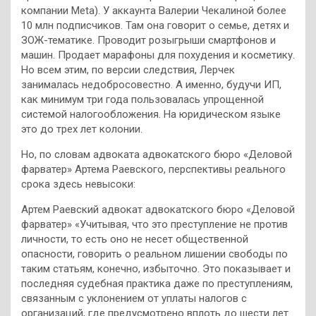
компании Meta). У аккаунта Валерии Чекалиной более
10 млн подписчиков. Там она говорит о семье, детях и
ЗОЖ-тематике. Проводит розыгрыши смартфонов и
машин. Продает марафоны для похудения и косметику.
Но всем этим, по версии следствия, Лерчек
занималась недобросовестно. А именно, будучи ИП,
как минимум три года пользовалась упрощенной
системой налогообложения. На юридическом языке
это до трех лет колонии.
Но, по словам адвоката адвокатского бюро «Деловой
фарватер» Артема Раевского, перспективы реального
срока здесь невысоки:
Артем Раевский адвокат адвокатского бюро «Деловой
фарватер» «Учитывая, что это преступление не против
личности, то есть оно не несет общественной
опасности, говорить о реальном лишении свободы по
таким статьям, конечно, избыточно. Это показывает и
последняя судебная практика даже по преступлениям,
связанным с уклонением от уплаты налогов с
организаций, где предусмотрено вплоть до шести лет