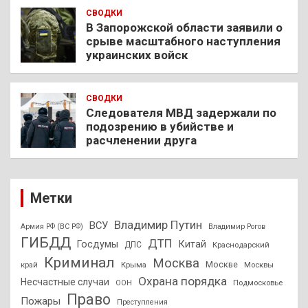
СВОДКИ
В Запорожской области заявили о
срыве масштабного наступления
украинских войск
СВОДКИ
Следователя МВД задержали по
подозрению в убийстве и
расчленении друга
Метки
Владимир Путин
ВСУ
Армия РФ (ВС РФ)
Владимир Рогов
ГИБДД
ДТП
Госдумы
Китай
ДПС
Краснодарский
Криминал
Москва
Москве
край
Крыма
Москвы
Охрана порядка
Несчастные случаи
Подмосковье
ООН
Право
Пожары
Преступления