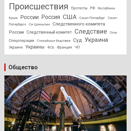
Происшествия
Протесты
РФ
Республика
США
России
Россия
Санкт-Петербург
Санкт-
Крым
Следственного комитета
Петербурге
Си Цзиньпин
Следствие
России
Следственный комитет
Сочи
Украина
Суд
Спецоперации
Стихийные бедствия
Украины
ЧП
Украине
ФСБ
Франция
Общество