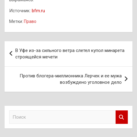
Источник:
bfm.ru
Метки:
Право
Навигация
В Уфе из-за сильного ветра слетел купол минарета
по
строящейся мечети
записям
Против блогера-миллионника Лерчек и ее мужа
возбуждено уголовное дело
П
о
и
с