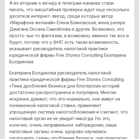
А во вторник к вечеру в телеграм-каналах стали
писать, что масштабная проверка ждет еще несколько
десятков интернет-звезд, среди которых автор
«Марафона желаний» Елена Блиновская, жена рэпера
Джигана Оксана Самойлова и другие. Возможно, это
просто чьи-то фантазии, а возможно, именно так все и
будет, потому что у ФНС есть такая возможность,
указывает руководитель налоговой практики
юридической фирмы Five Stones Consulting Екатерина
Болдинова:
Екатерина Болдинова руководитель налоговой
практики юридической фирмы Five Stones Consulting
«Тема дробления бизнеса для блогерских историй
достаточно распространена и популярна. Многие
искренне думают, что это нормально, они живут на
пониженной налоговой ставке, применяют
упрощенную систему налогообложения и считают, что
налоговый орган их не увидит никогда. Но это,
конечно, очень неправильное заблуждение, наши
налоговые органы очень здорово научились
раскрывать схемы дробления бизнеса, они прекрасно