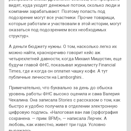
видят, куда уходят денежные потоки, сколько люди и
компании зарабатывают. Поэтому попасть под
подозрение могут все участники. Прочие товарищи,
которые работали и участвовали в этой истории, могут
оказаться под подозрением всех необходимых
структур».
А деньги бюджету нужны. О том, насколько легко их
можно найти, красноречиво говорит кейс аж
четырехлетней давности, когда Михаил Мишустин, еще
будучи главой ФНС, показывал журналисту Financial
Times, где и когда он оплатил чашку кофе. А тут
публичные личности на Lamborghini…
Примечательно, что буквально за день до обыска
уровень работы ФНС высоко оценила и сама Валерия
Чекалина. Она записала Stories с рассказом о том, как
быстро и удобно получила в отделении электронную
цифровую подпись. «Налоговая ван лав (орфография
сохранена. — прим. BFM)», — написала Лерчек. А
любовь, как известно, живет три года. Условно
выражаясь.