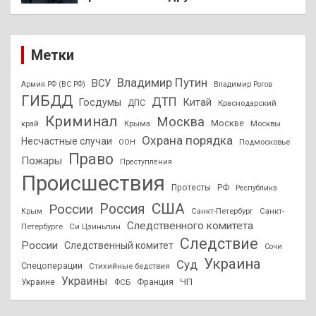
Метки
Владимир Путин
ВСУ
Армия РФ (ВС РФ)
Владимир Рогов
ГИБДД
ДТП
Госдумы
Китай
ДПС
Краснодарский
Криминал
Москва
Москве
край
Крыма
Москвы
Охрана порядка
Несчастные случаи
Подмосковье
ООН
Право
Пожары
Преступления
Происшествия
Протесты
РФ
Республика
США
России
Россия
Санкт-Петербург
Санкт-
Крым
Следственного комитета
Петербурге
Си Цзиньпин
Следствие
России
Следственный комитет
Сочи
Украина
Суд
Спецоперации
Стихийные бедствия
Украины
ЧП
Украине
ФСБ
Франция