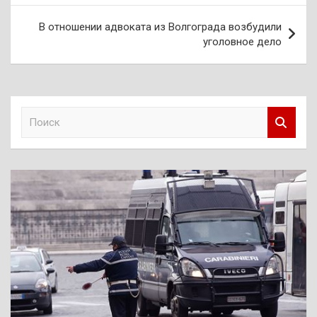
записям
В отношении адвоката из Волгограда возбудили
уголовное дело
П
о
и
с
к