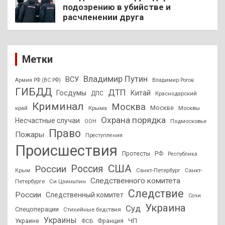
подозрению в убийстве и
расчленении друга
Метки
Владимир Путин
ВСУ
Армия РФ (ВС РФ)
Владимир Рогов
ГИБДД
ДТП
Госдумы
Китай
ДПС
Краснодарский
Криминал
Москва
Москве
край
Крыма
Москвы
Охрана порядка
Несчастные случаи
Подмосковье
ООН
Право
Пожары
Преступления
Происшествия
Протесты
РФ
Республика
США
России
Россия
Санкт-Петербург
Санкт-
Крым
Следственного комитета
Петербурге
Си Цзиньпин
Следствие
России
Следственный комитет
Сочи
Украина
Суд
Спецоперации
Стихийные бедствия
Украины
ЧП
Украине
ФСБ
Франция