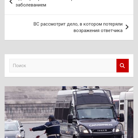
по
заболеванием
записям
ВС рассмотрит дело, в котором потеряли
возражения ответчика
П
о
и
с
к