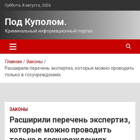
Перейти
Суббота, 8 августа, 2026
к
содержимому
Под Куполом.
Криминальный информационный портал.
Главная
Законы
Расширили перечень экспертиз, которые можно проводить
только в госучреждениях
ЗАКОНЫ
Расширили перечень экспертиз,
которые можно проводить
только в госучреждениях