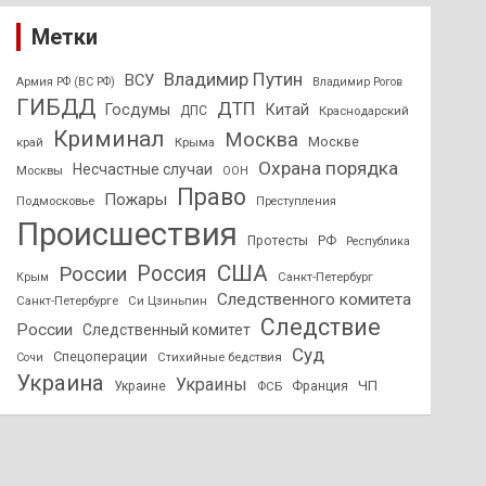
Метки
Владимир Путин
ВСУ
Армия РФ (ВС РФ)
Владимир Рогов
ГИБДД
ДТП
Госдумы
Китай
ДПС
Краснодарский
Криминал
Москва
Москве
край
Крыма
Охрана порядка
Несчастные случаи
Москвы
ООН
Право
Пожары
Подмосковье
Преступления
Происшествия
Протесты
РФ
Республика
США
России
Россия
Санкт-Петербург
Крым
Следственного комитета
Санкт-Петербурге
Си Цзиньпин
Следствие
России
Следственный комитет
Суд
Спецоперации
Стихийные бедствия
Сочи
Украина
Украины
ЧП
Украине
ФСБ
Франция