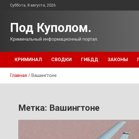
Перейти
Суббота, 8 августа, 2026
к
содержимому
Под Куполом.
Криминальный информационный портал.
КРИМИНАЛ
СВОДКИ
ГИБДД
ЗАКОНЫ
Главная
Вашингтоне
Метка:
Вашингтоне