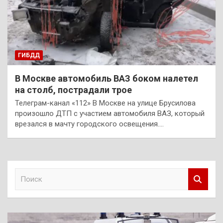
ГИБДД
В Москве автомобиль ВАЗ боком налетел
на столб, пострадали трое
Телеграм-канал «112» В Москве на улице Брусилова
произошло ДТП с участием автомобиля ВАЗ, который
врезался в мачту городского освещения.…
П
о
и
с
к