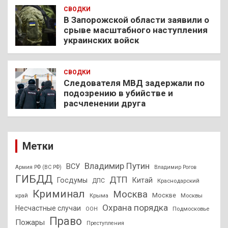
СВОДКИ
В Запорожской области заявили о
срыве масштабного наступления
украинских войск
СВОДКИ
Следователя МВД задержали по
подозрению в убийстве и
расчленении друга
Метки
Владимир Путин
ВСУ
Армия РФ (ВС РФ)
Владимир Рогов
ГИБДД
ДТП
Госдумы
Китай
ДПС
Краснодарский
Криминал
Москва
Москве
край
Крыма
Москвы
Охрана порядка
Несчастные случаи
Подмосковье
ООН
Право
Пожары
Преступления