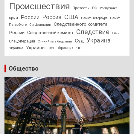
Происшествия
Протесты
РФ
Республика
США
России
Россия
Санкт-Петербург
Санкт-
Крым
Следственного комитета
Петербурге
Си Цзиньпин
Следствие
России
Следственный комитет
Сочи
Украина
Суд
Спецоперации
Стихийные бедствия
Украины
ЧП
Украине
ФСБ
Франция
Общество