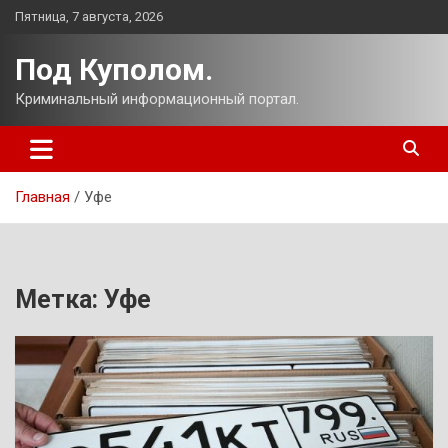
Перейти
Пятница, 7 августа, 2026
к
содержимому
Под Куполом.
Криминальный информационный портал.
Главная
Уфе
Метка:
Уфе