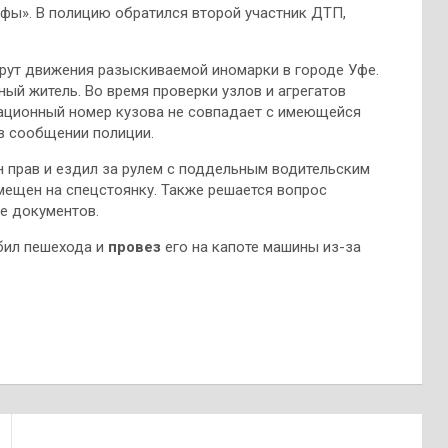
Уфы». В полицию обратился второй участник ДТП,
ут движения разыскиваемой иномарки в городе Уфе.
ный житель. Во время проверки узлов и агрегатов
кационный номер кузова не совпадает с имеющейся
 в сообщении полиции.
н прав и ездил за рулем с поддельным водительским
мещен на спецстоянку. Также решается вопрос
е документов.
сбил пешехода и
провез
его на капоте машины из-за