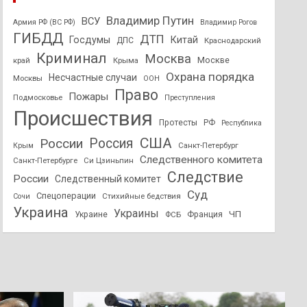
Владимир Путин
ВСУ
Армия РФ (ВС РФ)
Владимир Рогов
ГИБДД
ДТП
Госдумы
Китай
ДПС
Краснодарский
Криминал
Москва
Москве
край
Крыма
Охрана порядка
Несчастные случаи
Москвы
ООН
Право
Пожары
Подмосковье
Преступления
Происшествия
Протесты
РФ
Республика
США
России
Россия
Санкт-Петербург
Крым
Следственного комитета
Санкт-Петербурге
Си Цзиньпин
Следствие
России
Следственный комитет
Суд
Спецоперации
Стихийные бедствия
Сочи
Украина
Украины
ЧП
Украине
ФСБ
Франция