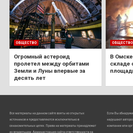
ОБЩЕСТВО
ОБЩЕСТВО
Огромный астероид
В Омске
пролетел между орбитами
складе 
Земли и Луны впервые за
площади
десять лет
Все материалы на данном сайте взяты из открытых
Если Вы обнаружи
источников и предоставляются исключительно в
нарушают авторс
ознакомительных целях. Права на материалы принадлежат
компании или орг
их владельцам. Администрация сайта ответственности за