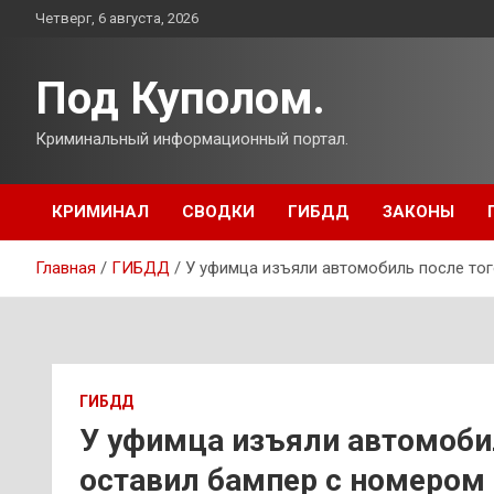
Перейти
Четверг, 6 августа, 2026
к
содержимому
Под Куполом.
Криминальный информационный портал.
КРИМИНАЛ
СВОДКИ
ГИБДД
ЗАКОНЫ
Главная
ГИБДД
У уфимца изъяли автомобиль после тог
ГИБДД
У уфимца изъяли автомобил
оставил бампер с номером