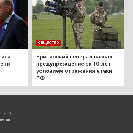
ОБЩЕСТВО
гана
Британский генерал назвал
ости
предупреждение за 10 лет
условием отражения атаки
РФ
алы 18+!
ательна.