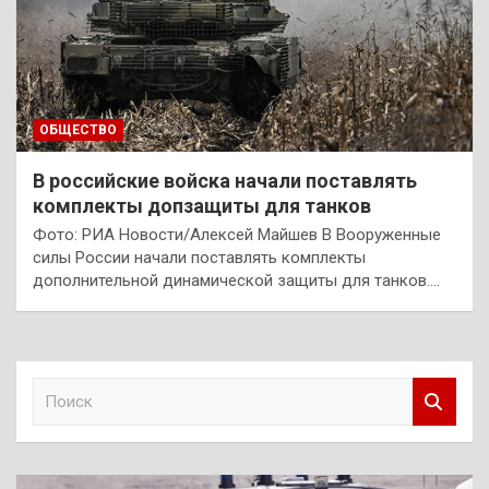
ОБЩЕСТВО
В российские войска начали поставлять
комплекты допзащиты для танков
Фото: РИА Новости/Алексей Майшев В Вооруженные
силы России начали поставлять комплекты
дополнительной динамической защиты для танков.…
П
о
и
с
к