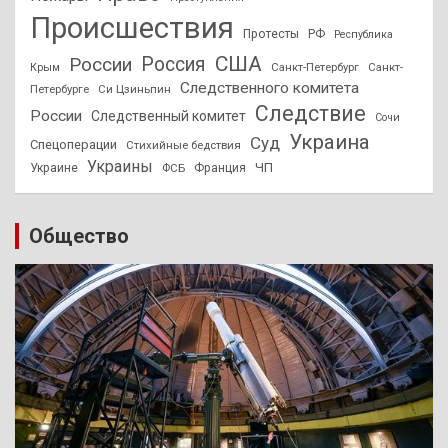
Происшествия
Протесты
РФ
Республика
США
России
Россия
Санкт-Петербург
Санкт-
Крым
Следственного комитета
Петербурге
Си Цзиньпин
Следствие
России
Следственный комитет
Сочи
Украина
Суд
Спецоперации
Стихийные бедствия
Украины
ЧП
Украине
ФСБ
Франция
Общество