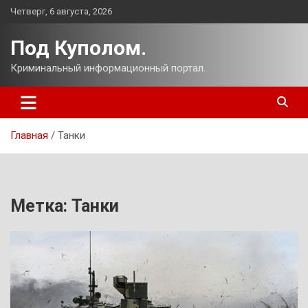
Перейти
Четверг, 6 августа, 2026
к
содержимому
Под Куполом.
Криминальный информационный портал.
Главная
Танки
Метка:
Танки