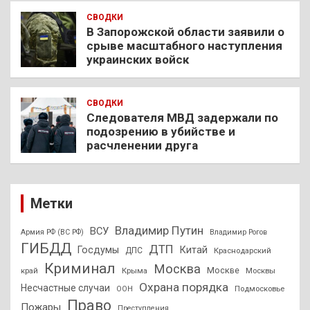
СВОДКИ
В Запорожской области заявили о
срыве масштабного наступления
украинских войск
СВОДКИ
Следователя МВД задержали по
подозрению в убийстве и
расчленении друга
Метки
Владимир Путин
ВСУ
Армия РФ (ВС РФ)
Владимир Рогов
ГИБДД
ДТП
Госдумы
Китай
ДПС
Краснодарский
Криминал
Москва
Москве
край
Крыма
Москвы
Охрана порядка
Несчастные случаи
Подмосковье
ООН
Право
Пожары
Преступления