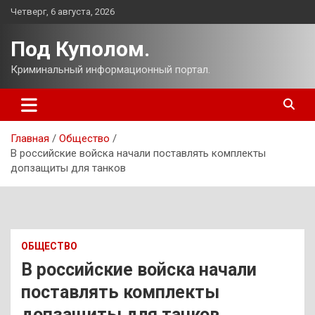
Перейти
Четверг, 6 августа, 2026
к
содержимому
Под Куполом.
Криминальный информационный портал.
Главная
Общество
В российские войска начали поставлять комплекты
допзащиты для танков
ОБЩЕСТВО
В российские войска начали
поставлять комплекты
допзащиты для танков