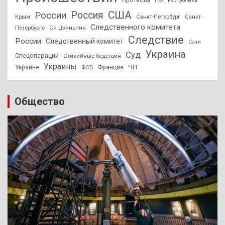
Протесты
РФ
Республика
США
России
Россия
Санкт-Петербург
Санкт-
Крым
Следственного комитета
Петербурге
Си Цзиньпин
Следствие
России
Следственный комитет
Сочи
Украина
Суд
Спецоперации
Стихийные бедствия
Украины
ЧП
Украине
ФСБ
Франция
Общество