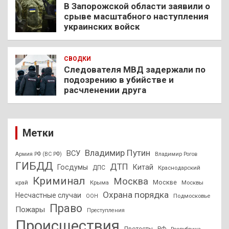
В Запорожской области заявили о
срыве масштабного наступления
украинских войск
СВОДКИ
Следователя МВД задержали по
подозрению в убийстве и
расчленении друга
Метки
Владимир Путин
ВСУ
Армия РФ (ВС РФ)
Владимир Рогов
ГИБДД
ДТП
Госдумы
Китай
ДПС
Краснодарский
Криминал
Москва
Москве
край
Крыма
Москвы
Охрана порядка
Несчастные случаи
Подмосковье
ООН
Право
Пожары
Преступления
Происшествия