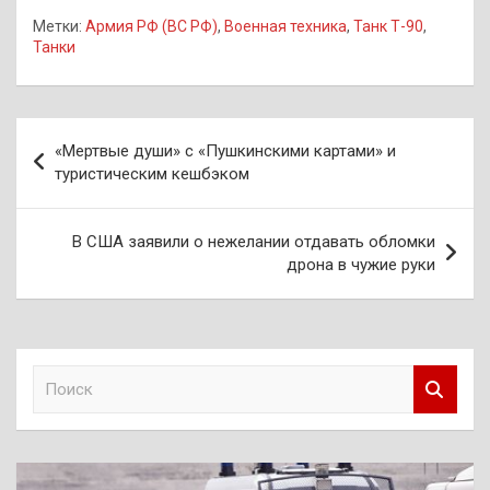
Метки:
Армия РФ (ВС РФ)
,
Военная техника
,
Танк Т-90
,
Танки
Навигация
«Мертвые души» с «Пушкинскими картами» и
по
туристическим кешбэком
записям
В США заявили о нежелании отдавать обломки
дрона в чужие руки
П
о
и
с
к