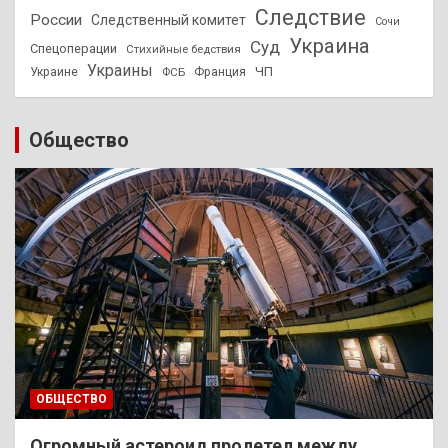
Следствие
России
Следственный комитет
Сочи
Украина
Суд
Спецоперации
Стихийные бедствия
Украины
ЧП
Украине
ФСБ
Франция
Общество
ОБЩЕСТВО
Огромный астероид пролетел между