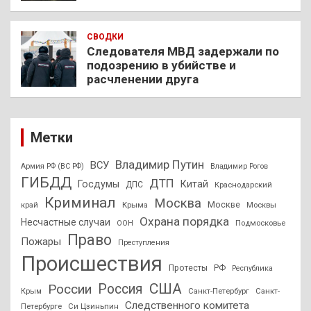
СВОДКИ
Следователя МВД задержали по
подозрению в убийстве и
расчленении друга
Метки
Владимир Путин
ВСУ
Армия РФ (ВС РФ)
Владимир Рогов
ГИБДД
ДТП
Госдумы
Китай
ДПС
Краснодарский
Криминал
Москва
Москве
край
Крыма
Москвы
Охрана порядка
Несчастные случаи
Подмосковье
ООН
Право
Пожары
Преступления
Происшествия
Протесты
РФ
Республика
США
России
Россия
Санкт-Петербург
Санкт-
Крым
Следственного комитета
Петербурге
Си Цзиньпин