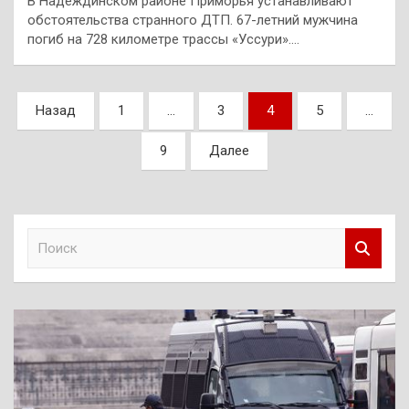
В Надеждинском районе Приморья устанавливают
обстоятельства странного ДТП. 67-летний мужчина
погиб на 728 километре трассы «Уссури».…
Пагинация
Назад
1
…
3
4
5
…
записей
9
Далее
П
о
и
с
к