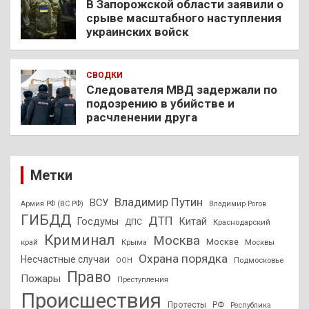
В Запорожской области заявили о
срыве масштабного наступления
украинских войск
СВОДКИ
Следователя МВД задержали по
подозрению в убийстве и
расчленении друга
Метки
Владимир Путин
ВСУ
Армия РФ (ВС РФ)
Владимир Рогов
ГИБДД
ДТП
Госдумы
Китай
ДПС
Краснодарский
Криминал
Москва
Москве
край
Крыма
Москвы
Охрана порядка
Несчастные случаи
Подмосковье
ООН
Право
Пожары
Преступления
Происшествия
Протесты
РФ
Республика