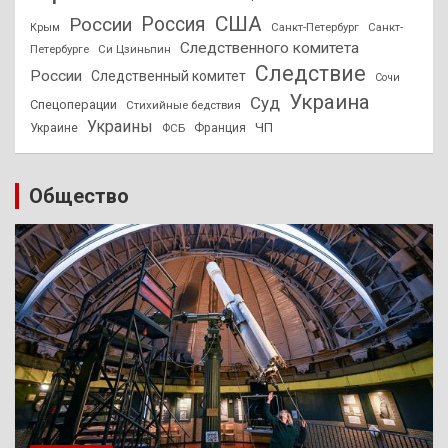
США
России
Россия
Санкт-Петербург
Санкт-
Крым
Следственного комитета
Петербурге
Си Цзиньпин
Следствие
России
Следственный комитет
Сочи
Украина
Суд
Спецоперации
Стихийные бедствия
Украины
ЧП
Украине
ФСБ
Франция
Общество