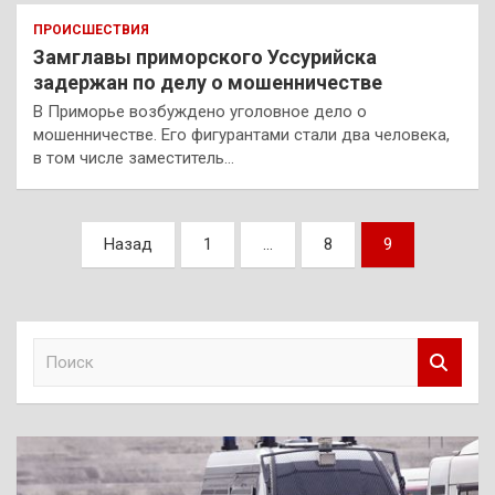
ПРОИСШЕСТВИЯ
Замглавы приморского Уссурийска
задержан по делу о мошенничестве
В Приморье возбуждено уголовное дело о
мошенничестве. Его фигурантами стали два человека,
в том числе заместитель…
Пагинация
Назад
1
…
8
9
записей
П
о
и
с
к