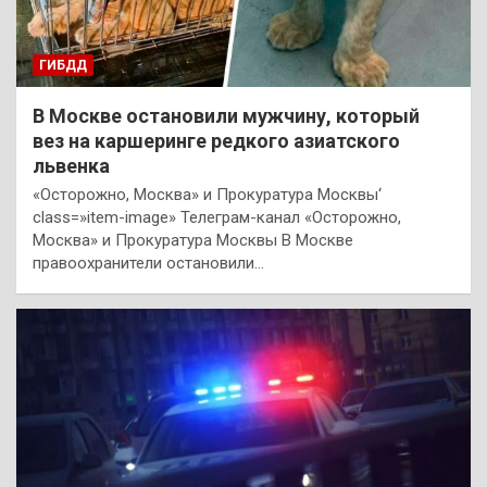
ГИБДД
В Москве остановили мужчину, который
вез на каршеринге редкого азиатского
львенка
«Осторожно, Москва» и Прокуратура Москвы‘
class=»item-image» Телеграм-канал «Осторожно,
Москва» и Прокуратура Москвы В Москве
правоохранители остановили…