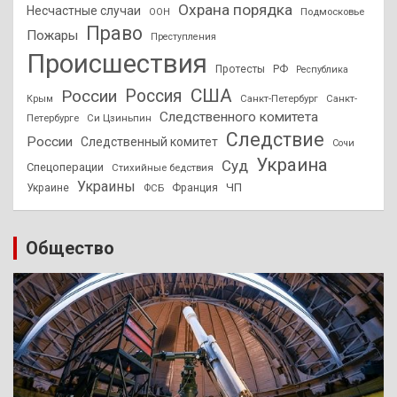
Охрана порядка
Несчастные случаи
Подмосковье
ООН
Право
Пожары
Преступления
Происшествия
Протесты
РФ
Республика
США
России
Россия
Санкт-Петербург
Санкт-
Крым
Следственного комитета
Петербурге
Си Цзиньпин
Следствие
России
Следственный комитет
Сочи
Украина
Суд
Спецоперации
Стихийные бедствия
Украины
ЧП
Украине
ФСБ
Франция
Общество