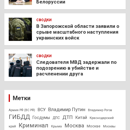
Белоруссии
СВОДКИ
В Запорожской области заявили о
срыве масштабного наступления
украинских войск
СВОДКИ
Следователя МВД задержали по
подозрению в убийстве и
расчленении друга
Метки
Владимир Путин
ВСУ
Армия РФ (ВС РФ)
Владимир Рогов
ГИБДД
ДТП
Госдумы
Китай
ДПС
Краснодарский
Криминал
Москва
Москве
край
Крыма
Москвы