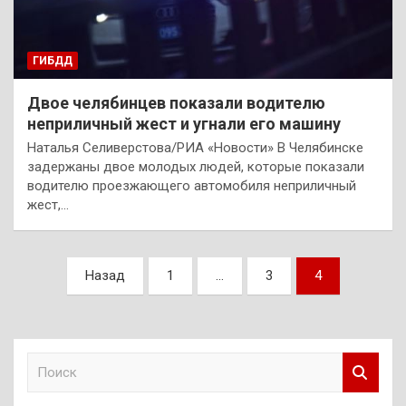
ГИБДД
Двое челябинцев показали водителю
неприличный жест и угнали его машину
Наталья Селиверстова/РИА «Новости» В Челябинске
задержаны двое молодых людей, которые показали
водителю проезжающего автомобиля неприличный
жест,…
Пагинация
Назад
1
…
3
4
записей
П
о
и