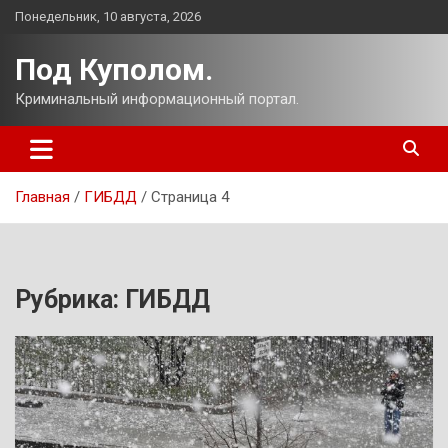
Перейти
Понедельник, 10 августа, 2026
к
содержимому
Под Куполом.
Криминальный информационный портал.
Главная
ГИБДД
Страница 4
Рубрика:
ГИБДД