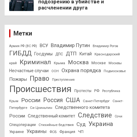
подозрению в убийстве и
расчленении друга
Метки
Владимир Путин
ВСУ
Армия РФ (ВС РФ)
Владимир Рогов
ГИБДД
ДТП
Госдумы
Китай
ДПС
Краснодарский
Криминал
Москва
Москве
край
Крыма
Москвы
Охрана порядка
Несчастные случаи
Подмосковье
ООН
Право
Пожары
Преступления
Происшествия
Протесты
РФ
Республика
США
России
Россия
Санкт-Петербург
Санкт-
Крым
Следственного комитета
Петербурге
Си Цзиньпин
Следствие
России
Следственный комитет
Сочи
Украина
Суд
Спецоперации
Стихийные бедствия
Украины
ЧП
Украине
ФСБ
Франция