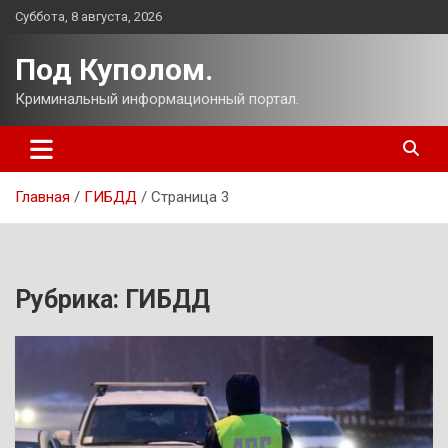
Перейти
Суббота, 8 августа, 2026
к
содержимому
Под Куполом.
Криминальный информационный портал.
Главная
ГИБДД
Страница 3
Рубрика:
ГИБДД