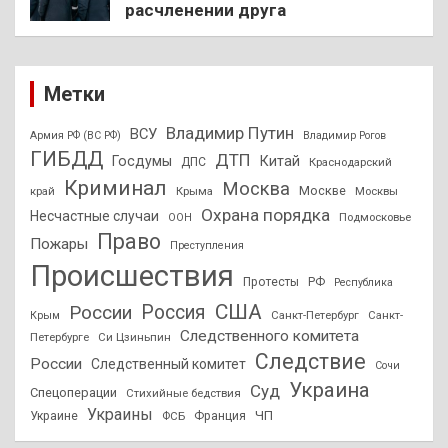
расчленении друга
Метки
Владимир Путин
ВСУ
Армия РФ (ВС РФ)
Владимир Рогов
ГИБДД
ДТП
Госдумы
Китай
ДПС
Краснодарский
Криминал
Москва
Москве
край
Крыма
Москвы
Охрана порядка
Несчастные случаи
Подмосковье
ООН
Право
Пожары
Преступления
Происшествия
Протесты
РФ
Республика
США
России
Россия
Санкт-Петербург
Санкт-
Крым
Следственного комитета
Петербурге
Си Цзиньпин
Следствие
России
Следственный комитет
Сочи
Украина
Суд
Спецоперации
Стихийные бедствия
Украины
ЧП
Украине
ФСБ
Франция