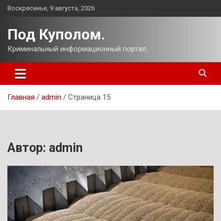
Перейти
Воскресенье, 9 августа, 2026
к
содержимому
Под Куполом.
Криминальный информационный портал.
Главная
admin
Страница 15
Автор:
admin