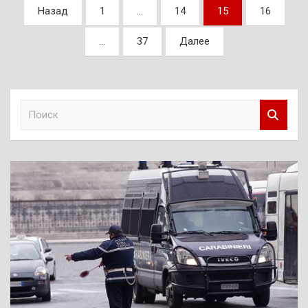
Пагинация
Назад
1
…
14
15
16
записей
…
37
Далее
П
о
и
с
к