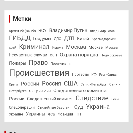
Метки
Владимир Путин
ВСУ
Армия РФ (ВС РФ)
Владимир Рогов
ГИБДД
ДТП
Госдумы
Китай
ДПС
Краснодарский
Криминал
Москва
Москве
край
Крыма
Москвы
Охрана порядка
Несчастные случаи
Подмосковье
ООН
Право
Пожары
Преступления
Происшествия
Протесты
РФ
Республика
США
России
Россия
Санкт-Петербург
Санкт-
Крым
Следственного комитета
Петербурге
Си Цзиньпин
Следствие
России
Следственный комитет
Сочи
Украина
Суд
Спецоперации
Стихийные бедствия
Украины
ЧП
Украине
ФСБ
Франция