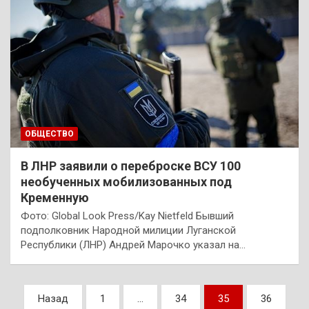
ОБЩЕСТВО
В ЛНР заявили о переброске ВСУ 100
необученных мобилизованных под
Кременную
Фото: Global Look Press/Kay Nietfeld Бывший
подполковник Народной милиции Луганской
Республики (ЛНР) Андрей Марочко указал на…
Пагинация
Назад
1
…
34
35
36