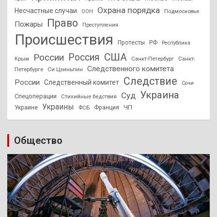
Охрана порядка
Несчастные случаи
Подмосковье
ООН
Право
Пожары
Преступления
Происшествия
Протесты
РФ
Республика
США
России
Россия
Санкт-Петербург
Санкт-
Крым
Следственного комитета
Петербурге
Си Цзиньпин
Следствие
России
Следственный комитет
Сочи
Украина
Суд
Спецоперации
Стихийные бедствия
Украины
ЧП
Украине
ФСБ
Франция
Общество