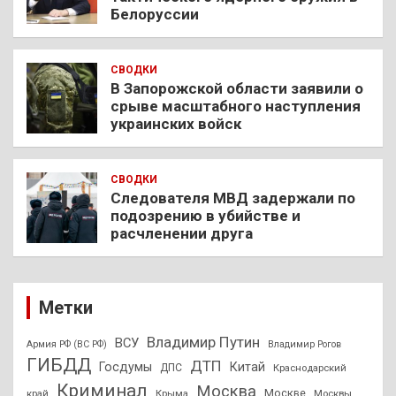
Белоруссии
СВОДКИ
В Запорожской области заявили о
срыве масштабного наступления
украинских войск
СВОДКИ
Следователя МВД задержали по
подозрению в убийстве и
расчленении друга
Метки
Владимир Путин
ВСУ
Армия РФ (ВС РФ)
Владимир Рогов
ГИБДД
ДТП
Госдумы
Китай
ДПС
Краснодарский
Криминал
Москва
Москве
край
Крыма
Москвы