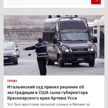
о
и
с
к
ПРАВО
Итальянский суд принял решение об
экстрадиции в США сына губернатора
Красноярского края Артема Усса
Усс был арестован прошлой осенью в Милане по