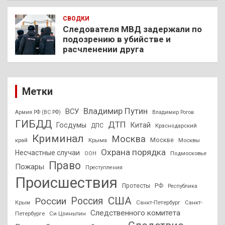
СВОДКИ
Следователя МВД задержали по
подозрению в убийстве и
расчленении друга
Метки
Владимир Путин
ВСУ
Армия РФ (ВС РФ)
Владимир Рогов
ГИБДД
ДТП
Госдумы
Китай
ДПС
Краснодарский
Криминал
Москва
Москве
край
Крыма
Москвы
Охрана порядка
Несчастные случаи
Подмосковье
ООН
Право
Пожары
Преступления
Происшествия
Протесты
РФ
Республика
США
России
Россия
Санкт-Петербург
Санкт-
Крым
Следственного комитета
Петербурге
Си Цзиньпин