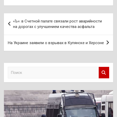
Навигация
«Ъ»: в Счетной палате связали рост аварийности
по
на дорогах с улучшением качества асфальта
записям
На Украине заявили о взрывах в Купянске и Херсоне
П
о
и
с
к