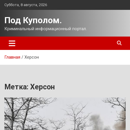
Перейти
Суббота, 8 августа, 2026
к
содержимому
Под Куполом.
Криминальный информационный портал.
Главная
Херсон
Метка:
Херсон