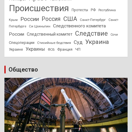
Происшествия
Протесты
РФ
Республика
США
России
Россия
Санкт-Петербург
Санкт-
Крым
Следственного комитета
Петербурге
Си Цзиньпин
Следствие
России
Следственный комитет
Сочи
Украина
Суд
Спецоперации
Стихийные бедствия
Украины
ЧП
Украине
ФСБ
Франция
Общество