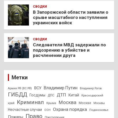
СВОДКИ
В Запорожской области заявили о
срыве масштабного наступления
украинских войск
СВОДКИ
Следователя МВД задержали по
подозрению в убийстве и
расчленении друга
Метки
Владимир Путин
ВСУ
Армия РФ (ВС РФ)
Владимир Рогов
ГИБДД
ДТП
Госдумы
Китай
ДПС
Краснодарский
Криминал
Москва
Москве
край
Крыма
Москвы
Охрана порядка
Несчастные случаи
Подмосковье
ООН
Право
Пожары
Преступления