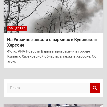
ОБЩЕСТВО
На Украине заявили о взрывах в Купянске и
Херсоне
Фото: РИА Новости Взрывы прогремели в городе
Купянск Харьковской области, а также в Херсоне. Об
этом…
П
о
и
с
к