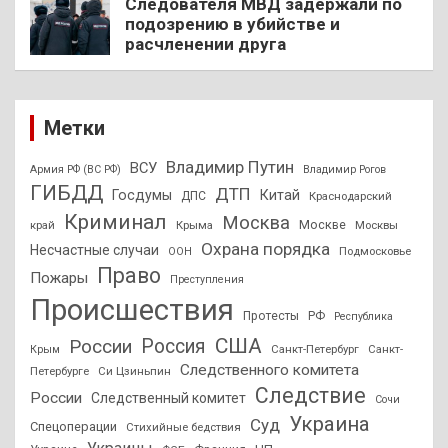
Следователя МВД задержали по
подозрению в убийстве и
расчленении друга
Метки
Владимир Путин
ВСУ
Армия РФ (ВС РФ)
Владимир Рогов
ГИБДД
ДТП
Госдумы
Китай
ДПС
Краснодарский
Криминал
Москва
Москве
край
Крыма
Москвы
Охрана порядка
Несчастные случаи
Подмосковье
ООН
Право
Пожары
Преступления
Происшествия
Протесты
РФ
Республика
США
России
Россия
Санкт-Петербург
Санкт-
Крым
Следственного комитета
Петербурге
Си Цзиньпин
Следствие
России
Следственный комитет
Сочи
Украина
Суд
Спецоперации
Стихийные бедствия