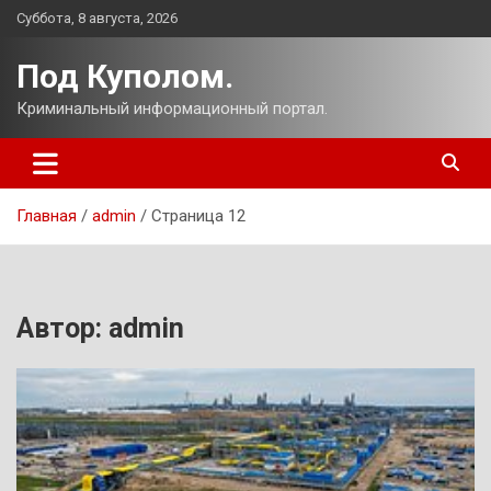
Перейти
Суббота, 8 августа, 2026
к
содержимому
Под Куполом.
Криминальный информационный портал.
Главная
admin
Страница 12
Автор:
admin