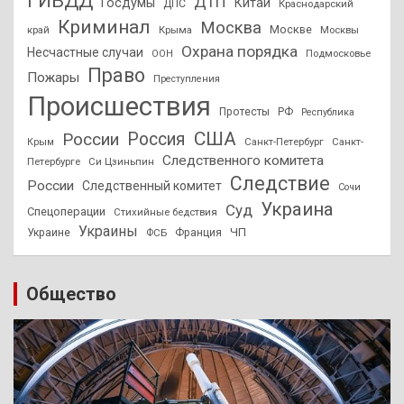
ГИБДД
ДТП
Госдумы
Китай
ДПС
Краснодарский
Криминал
Москва
Москве
край
Крыма
Москвы
Охрана порядка
Несчастные случаи
Подмосковье
ООН
Право
Пожары
Преступления
Происшествия
Протесты
РФ
Республика
США
России
Россия
Санкт-Петербург
Санкт-
Крым
Следственного комитета
Петербурге
Си Цзиньпин
Следствие
России
Следственный комитет
Сочи
Украина
Суд
Спецоперации
Стихийные бедствия
Украины
ЧП
Украине
ФСБ
Франция
Общество