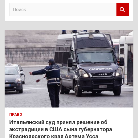
П
о
и
с
к
ПРАВО
Итальянский суд принял решение об
экстрадиции в США сына губернатора
Красноярского края Артема Усса