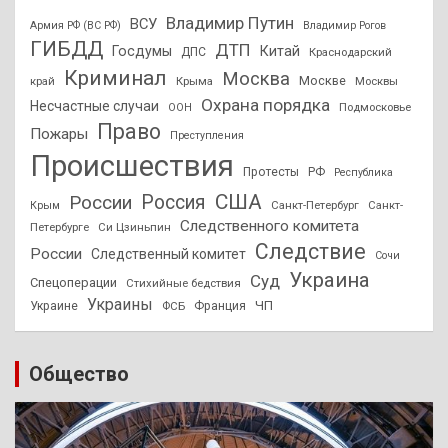
Владимир Путин
ВСУ
Армия РФ (ВС РФ)
Владимир Рогов
ГИБДД
ДТП
Госдумы
Китай
ДПС
Краснодарский
Криминал
Москва
Москве
край
Крыма
Москвы
Охрана порядка
Несчастные случаи
Подмосковье
ООН
Право
Пожары
Преступления
Происшествия
Протесты
РФ
Республика
США
России
Россия
Санкт-Петербург
Санкт-
Крым
Следственного комитета
Петербурге
Си Цзиньпин
Следствие
России
Следственный комитет
Сочи
Украина
Суд
Спецоперации
Стихийные бедствия
Украины
ЧП
Украине
ФСБ
Франция
Общество