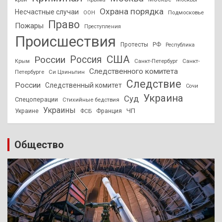
Охрана порядка
Несчастные случаи
Подмосковье
ООН
Право
Пожары
Преступления
Происшествия
Протесты
РФ
Республика
США
России
Россия
Санкт-Петербург
Санкт-
Крым
Следственного комитета
Петербурге
Си Цзиньпин
Следствие
России
Следственный комитет
Сочи
Украина
Суд
Спецоперации
Стихийные бедствия
Украины
ЧП
Украине
ФСБ
Франция
Общество