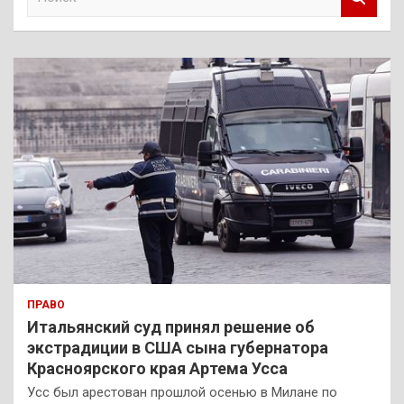
о
и
с
к
ПРАВО
Итальянский суд принял решение об
экстрадиции в США сына губернатора
Красноярского края Артема Усса
Усс был арестован прошлой осенью в Милане по