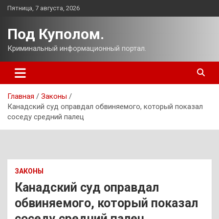
Перейти
Пятница, 7 августа, 2026
к
содержимому
Под Куполом.
Криминальный информационный портал.
Главная
Законы
Канадский суд оправдал обвиняемого, который показал
соседу средний палец
ЗАКОНЫ
Канадский суд оправдал
обвиняемого, который показал
соседу средний палец