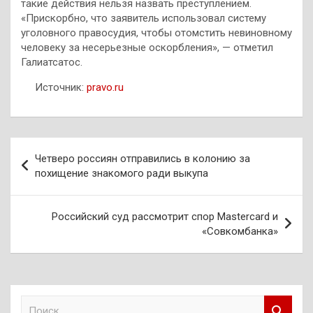
такие действия нельзя назвать преступлением.
«Прискорбно, что заявитель использовал систему
уголовного правосудия, чтобы отомстить невиновному
человеку за несерьезные оскорбления», — отметил
Галиатсатос.
Источник:
pravo.ru
Навигация
Четверо россиян отправились в колонию за
по
похищение знакомого ради выкупа
записям
Российский суд рассмотрит спор Mastercard и
«Совкомбанка»
П