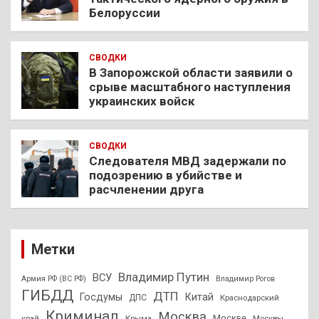
Белоруссии
СВОДКИ
В Запорожской области заявили о
срыве масштабного наступления
украинских войск
СВОДКИ
Следователя МВД задержали по
подозрению в убийстве и
расчленении друга
Метки
Владимир Путин
ВСУ
Армия РФ (ВС РФ)
Владимир Рогов
ГИБДД
ДТП
Госдумы
Китай
ДПС
Краснодарский
Криминал
Москва
Москве
край
Крыма
Москвы