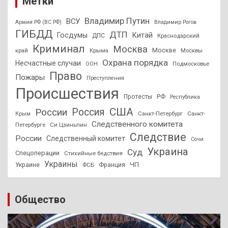
Метки
Владимир Путин
ВСУ
Армия РФ (ВС РФ)
Владимир Рогов
ГИБДД
ДТП
Госдумы
Китай
ДПС
Краснодарский
Криминал
Москва
Москве
край
Крыма
Москвы
Охрана порядка
Несчастные случаи
Подмосковье
ООН
Право
Пожары
Преступления
Происшествия
Протесты
РФ
Республика
США
России
Россия
Санкт-Петербург
Санкт-
Крым
Следственного комитета
Петербурге
Си Цзиньпин
Следствие
России
Следственный комитет
Сочи
Украина
Суд
Спецоперации
Стихийные бедствия
Украины
ЧП
Украине
ФСБ
Франция
Общество