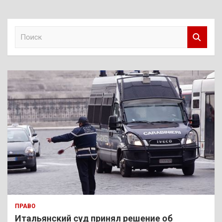
П
о
и
с
к
ПРАВО
Итальянский суд принял решение об