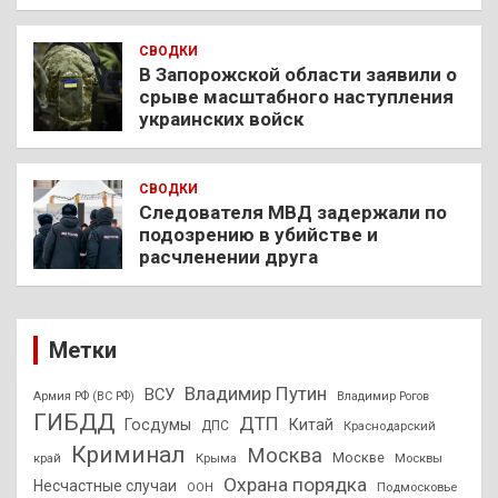
СВОДКИ
В Запорожской области заявили о
срыве масштабного наступления
украинских войск
СВОДКИ
Следователя МВД задержали по
подозрению в убийстве и
расчленении друга
Метки
Владимир Путин
ВСУ
Армия РФ (ВС РФ)
Владимир Рогов
ГИБДД
ДТП
Госдумы
Китай
ДПС
Краснодарский
Криминал
Москва
Москве
край
Крыма
Москвы
Охрана порядка
Несчастные случаи
Подмосковье
ООН