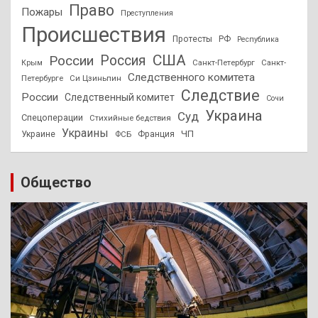
Право
Пожары
Преступления
Происшествия
Протесты
РФ
Республика
США
России
Россия
Санкт-Петербург
Санкт-
Крым
Следственного комитета
Петербурге
Си Цзиньпин
Следствие
России
Следственный комитет
Сочи
Украина
Суд
Спецоперации
Стихийные бедствия
Украины
ЧП
Украине
ФСБ
Франция
Общество