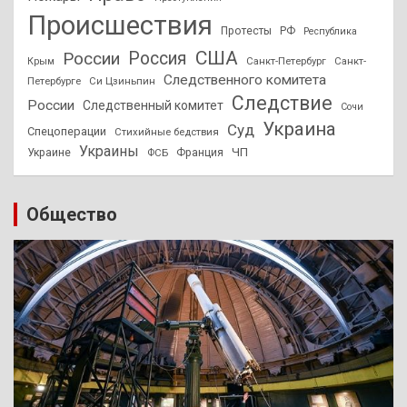
Происшествия
Протесты
РФ
Республика
США
России
Россия
Санкт-Петербург
Санкт-
Крым
Следственного комитета
Петербурге
Си Цзиньпин
Следствие
России
Следственный комитет
Сочи
Украина
Суд
Спецоперации
Стихийные бедствия
Украины
ЧП
Украине
ФСБ
Франция
Общество