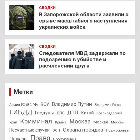
СВОДКИ
В Запорожской области заявили о
срыве масштабного наступления
украинских войск
СВОДКИ
Следователя МВД задержали по
подозрению в убийстве и
расчленении друга
Метки
Владимир Путин
ВСУ
Армия РФ (ВС РФ)
Владимир Рогов
ГИБДД
ДТП
Госдумы
Китай
ДПС
Краснодарский
Криминал
Москва
Москве
край
Крыма
Москвы
Охрана порядка
Несчастные случаи
Подмосковье
ООН
Право
Пожары
Преступления