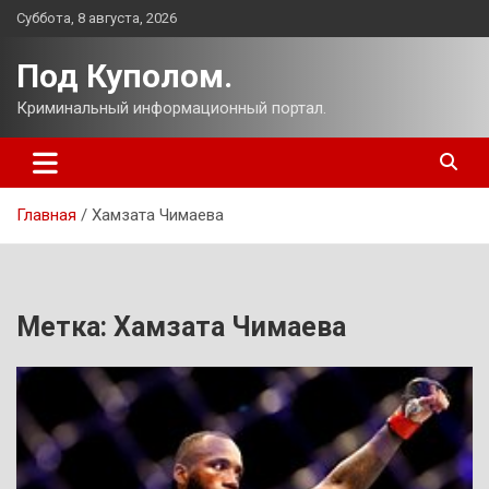
Перейти
Суббота, 8 августа, 2026
к
содержимому
Под Куполом.
Криминальный информационный портал.
Главная
Хамзата Чимаева
Метка:
Хамзата Чимаева