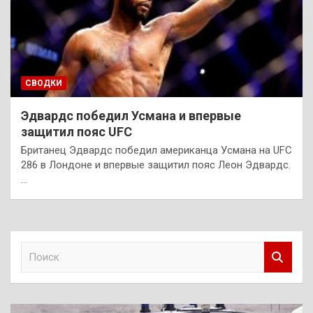
СВОДКИ
Эдвардс победил Усмана и впервые
защитил пояс UFC
Британец Эдвардс победил американца Усмана на UFC
286 в Лондоне и впервые защитил пояс Леон Эдвардс.
…
П
о
и
с
к