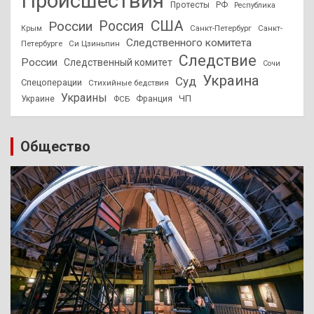
Происшествия
Протесты
РФ
Республика
США
России
Россия
Санкт-Петербург
Санкт-
Крым
Следственного комитета
Петербурге
Си Цзиньпин
Следствие
России
Следственный комитет
Сочи
Украина
Суд
Спецоперации
Стихийные бедствия
Украины
ЧП
Украине
ФСБ
Франция
Общество