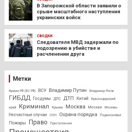
В Запорожской области заявили о
срыве масштабного наступления
украинских войск
СВОДКИ
Следователя МВД задержали по
подозрению в убийстве и
расчленении друга
Метки
Владимир Путин
ВСУ
Армия РФ (ВС РФ)
Владимир Рогов
ГИБДД
ДТП
Госдумы
Китай
ДПС
Краснодарский
Криминал
Москва
Москве
край
Крыма
Москвы
Охрана порядка
Несчастные случаи
Подмосковье
ООН
Право
Пожары
Преступления