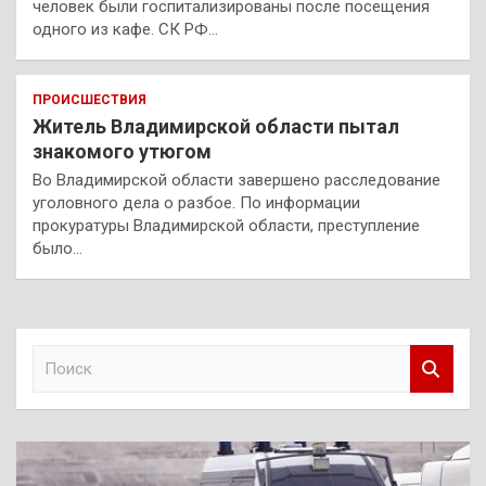
человек были госпитализированы после посещения
одного из кафе. СК РФ…
ПРОИСШЕСТВИЯ
Житель Владимирской области пытал
знакомого утюгом
Во Владимирской области завершено расследование
уголовного дела о разбое. По информации
прокуратуры Владимирской области, преступление
было…
П
о
и
с
к