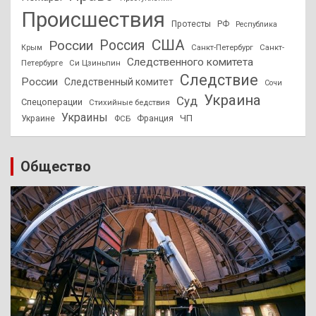
Происшествия
Протесты
РФ
Республика
США
России
Россия
Санкт-Петербург
Санкт-
Крым
Следственного комитета
Петербурге
Си Цзиньпин
Следствие
России
Следственный комитет
Сочи
Украина
Суд
Спецоперации
Стихийные бедствия
Украины
ЧП
Украине
ФСБ
Франция
Общество