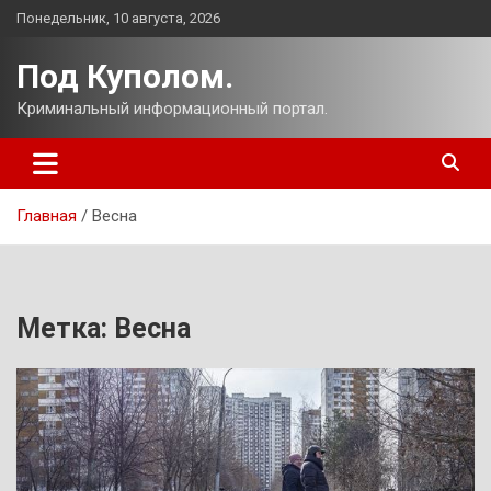
Перейти
Понедельник, 10 августа, 2026
к
содержимому
Под Куполом.
Криминальный информационный портал.
Главная
Весна
Метка:
Весна