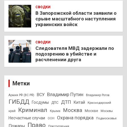
СВОДКИ
В Запорожской области заявили о
срыве масштабного наступления
украинских войск
СВОДКИ
Следователя МВД задержали по
подозрению в убийстве и
расчленении друга
Метки
Владимир Путин
ВСУ
Армия РФ (ВС РФ)
Владимир Рогов
ГИБДД
ДТП
Госдумы
Китай
ДПС
Краснодарский
Криминал
Москва
Москве
край
Крыма
Москвы
Охрана порядка
Несчастные случаи
Подмосковье
ООН
Право
Пожары
Преступления