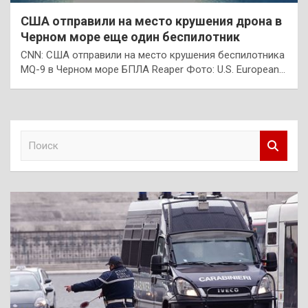
США отправили на место крушения дрона в
Черном море еще один беспилотник
CNN: США отправили на место крушения беспилотника
MQ-9 в Черном море БПЛА Reaper Фото: U.S. European…
П
о
и
с
к