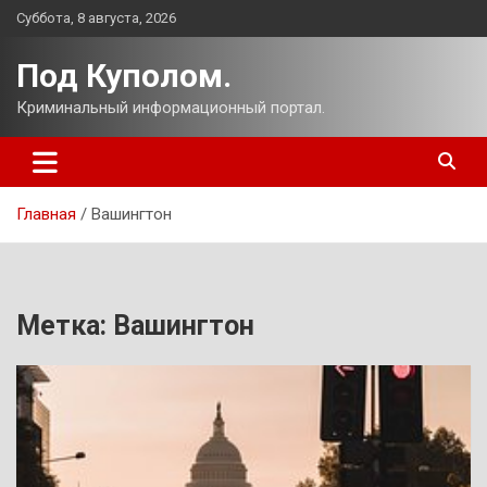
Перейти
Суббота, 8 августа, 2026
к
содержимому
Под Куполом.
Криминальный информационный портал.
Главная
Вашингтон
Метка:
Вашингтон