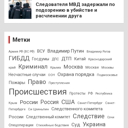
Следователя МВД задержали по
подозрению в убийстве и
расчленении друга
Метки
Владимир Путин
ВСУ
Армия РФ (ВС РФ)
Владимир Рогов
ГИБДД
ДТП
Госдумы
Китай
ДПС
Краснодарский
Криминал
Москва
Москве
край
Крыма
Москвы
Охрана порядка
Несчастные случаи
Подмосковье
ООН
Право
Пожары
Преступления
Происшествия
Протесты
РФ
Республика
США
России
Россия
Санкт-Петербург
Санкт-
Крым
Следственного комитета
Петербурге
Си Цзиньпин
Следствие
России
Следственный комитет
Сочи
Украина
Суд
Спецоперации
Стихийные бедствия