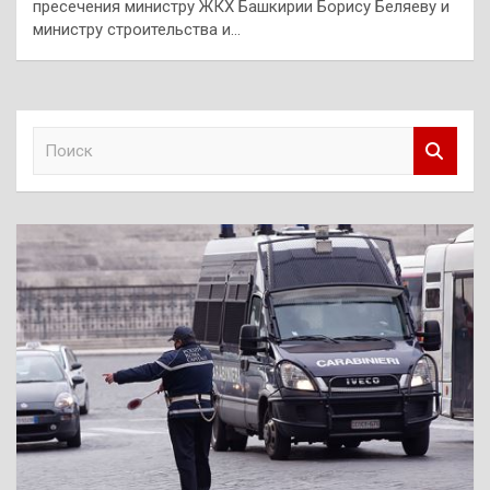
пресечения министру ЖКХ Башкирии Борису Беляеву и
министру строительства и…
П
о
и
с
к