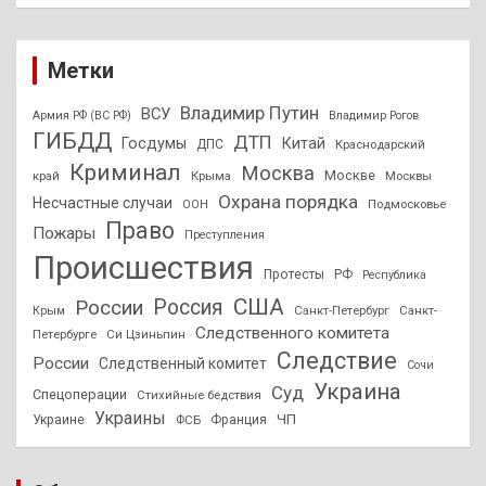
Метки
Владимир Путин
ВСУ
Армия РФ (ВС РФ)
Владимир Рогов
ГИБДД
ДТП
Госдумы
Китай
ДПС
Краснодарский
Криминал
Москва
Москве
край
Крыма
Москвы
Охрана порядка
Несчастные случаи
Подмосковье
ООН
Право
Пожары
Преступления
Происшествия
Протесты
РФ
Республика
США
России
Россия
Санкт-Петербург
Санкт-
Крым
Следственного комитета
Петербурге
Си Цзиньпин
Следствие
России
Следственный комитет
Сочи
Украина
Суд
Спецоперации
Стихийные бедствия
Украины
ЧП
Украине
ФСБ
Франция