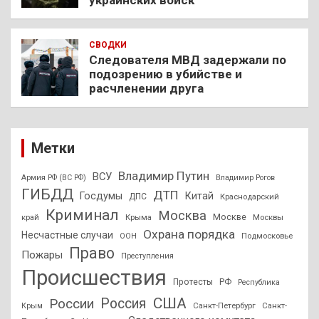
украинских войск
СВОДКИ
Следователя МВД задержали по
подозрению в убийстве и
расчленении друга
Метки
Владимир Путин
ВСУ
Армия РФ (ВС РФ)
Владимир Рогов
ГИБДД
ДТП
Госдумы
Китай
ДПС
Краснодарский
Криминал
Москва
Москве
край
Крыма
Москвы
Охрана порядка
Несчастные случаи
Подмосковье
ООН
Право
Пожары
Преступления
Происшествия
Протесты
РФ
Республика
США
России
Россия
Санкт-Петербург
Санкт-
Крым