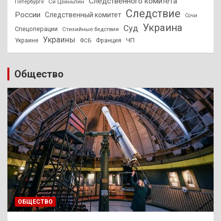
Следственного комитета
Петербурге
Си Цзиньпин
Следствие
России
Следственный комитет
Сочи
Украина
Суд
Спецоперации
Стихийные бедствия
Украины
ЧП
Украине
ФСБ
Франция
Общество
ОБЩЕСТВО