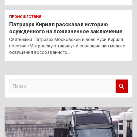
ПРОИСШЕСТВИЯ
Патриарх Кирилл рассказал историю
осужденного на пожизненное заключение
Святейший Патриарх Московский и всея Руси Кирилл
посетил «Матросскую тишину» и совершил чин малого
освящения воссозданного…
П
о
и
с
к