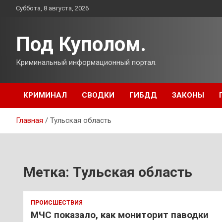
Перейти
Суббота, 8 августа, 2026
к
содержимому
Под Куполом.
Криминальный информационный портал.
КРИМИНАЛ
СВОДКИ
ГИБДД
ЗАКОНЫ
Главная
Тульская область
Метка:
Тульская область
ПРОИСШЕСТВИЯ
МЧС показало, как мониторит паводки