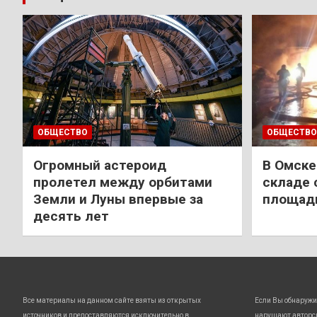
ОБЩЕСТВО
ОБЩЕСТВО
Огромный астероид
В Омске
пролетел между орбитами
складе 
Земли и Луны впервые за
площади
десять лет
Все материалы на данном сайте взяты из открытых
Если Вы обнаружи
источников и предоставляются исключительно в
нарушают авторс