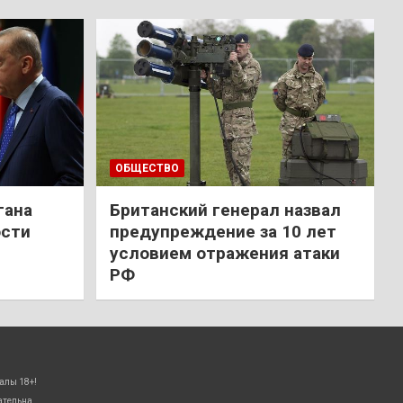
ОБЩЕСТВО
гана
Британский генерал назвал
ости
предупреждение за 10 лет
условием отражения атаки
РФ
алы 18+!
ательна.