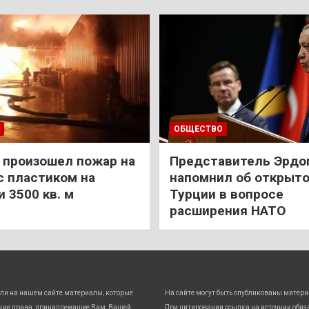
ОБЩЕСТВО
 произошел пожар на
Представитель Эрдо
с пластиком на
напомнил об открыт
 3500 кв. м
Турции в вопросе
расширения НАТО
ли на нашем сайте материалы, которые
На сайте могут быть опубликованы матери
кие права, принадлежащие Вам, Вашей
При цитировании ссылка на источник обяз