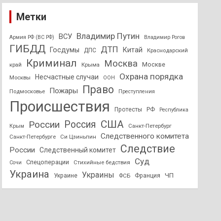
Метки
Владимир Путин
ВСУ
Армия РФ (ВС РФ)
Владимир Рогов
ГИБДД
ДТП
Госдумы
Китай
ДПС
Краснодарский
Криминал
Москва
Москве
край
Крыма
Охрана порядка
Несчастные случаи
Москвы
ООН
Право
Пожары
Подмосковье
Преступления
Происшествия
Протесты
РФ
Республика
США
России
Россия
Санкт-Петербург
Крым
Следственного комитета
Санкт-Петербурге
Си Цзиньпин
Следствие
России
Следственный комитет
Суд
Спецоперации
Стихийные бедствия
Сочи
Украина
Украины
ЧП
Украине
ФСБ
Франция