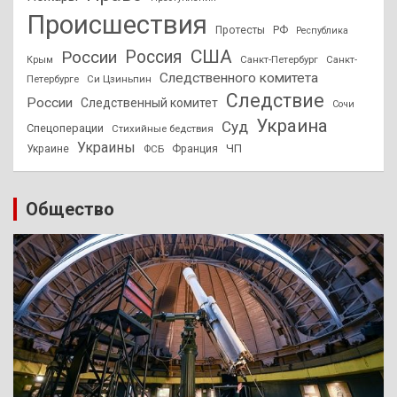
Происшествия
Протесты
РФ
Республика
США
России
Россия
Санкт-Петербург
Санкт-
Крым
Следственного комитета
Петербурге
Си Цзиньпин
Следствие
России
Следственный комитет
Сочи
Украина
Суд
Спецоперации
Стихийные бедствия
Украины
ЧП
Украине
ФСБ
Франция
Общество