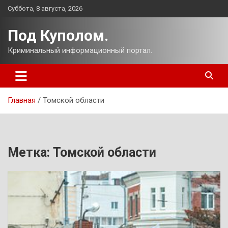
Перейти
Суббота, 8 августа, 2026
к
содержимому
Под Куполом.
Криминальный информационный портал.
Главная
Томской области
Метка:
Томской области