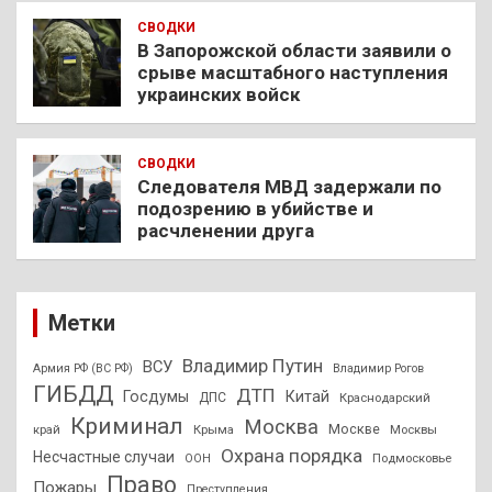
СВОДКИ
В Запорожской области заявили о
срыве масштабного наступления
украинских войск
СВОДКИ
Следователя МВД задержали по
подозрению в убийстве и
расчленении друга
Метки
Владимир Путин
ВСУ
Армия РФ (ВС РФ)
Владимир Рогов
ГИБДД
ДТП
Госдумы
Китай
ДПС
Краснодарский
Криминал
Москва
Москве
край
Крыма
Москвы
Охрана порядка
Несчастные случаи
Подмосковье
ООН
Право
Пожары
Преступления