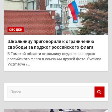
СВОДКИ
Школьницу приговорили к ограничению
свободы за поджог российского флага
В Томской области школьницу осудили за поджог
российского флага в компании друзей Фото: Svetlana
Vozmilova /…
П
о
и
с
к