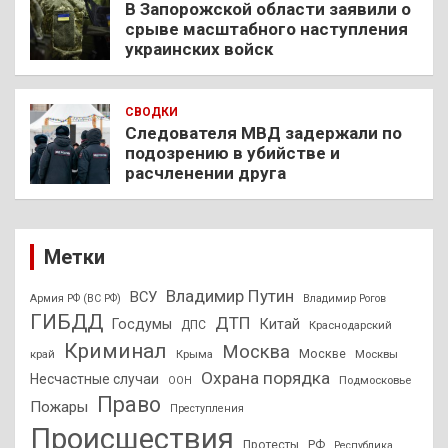
В Запорожской области заявили о
срыве масштабного наступления
украинских войск
СВОДКИ
Следователя МВД задержали по
подозрению в убийстве и
расчленении друга
Метки
Владимир Путин
ВСУ
Армия РФ (ВС РФ)
Владимир Рогов
ГИБДД
ДТП
Госдумы
Китай
ДПС
Краснодарский
Криминал
Москва
Москве
край
Крыма
Москвы
Охрана порядка
Несчастные случаи
Подмосковье
ООН
Право
Пожары
Преступления
Происшествия
Протесты
РФ
Республика