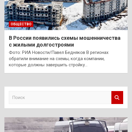
ОБЩЕСТВО
В России появились схемы мошенничества
с жилыми долгостроями
Фото: РИА Новости/Павел Бедняков В регионах
обратили внимание на схемы, когда компании,
которые должны завершить стройку…
П
о
и
с
к