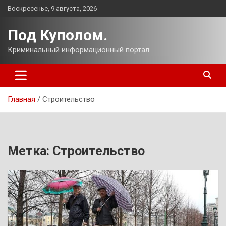
Перейти
Воскресенье, 9 августа, 2026
к
содержимому
Под Куполом.
Криминальный информационный портал.
Главная
Строительство
Метка:
Строительство