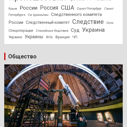
США
России
Россия
Санкт-Петербург
Санкт-
Крым
Следственного комитета
Петербурге
Си Цзиньпин
Следствие
России
Следственный комитет
Сочи
Украина
Суд
Спецоперации
Стихийные бедствия
Украины
ЧП
Украине
ФСБ
Франция
Общество