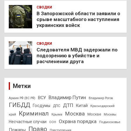
СВОДКИ
В Запорожской области заявили о
срыве масштабного наступления
украинских войск
СВОДКИ
Следователя МВД задержали по
подозрению в убийстве и
расчленении друга
Метки
Владимир Путин
ВСУ
Армия РФ (ВС РФ)
Владимир Рогов
ГИБДД
ДТП
Госдумы
Китай
ДПС
Краснодарский
Криминал
Москва
Москве
край
Крыма
Москвы
Охрана порядка
Несчастные случаи
Подмосковье
ООН
Право
Пожары
Преступления