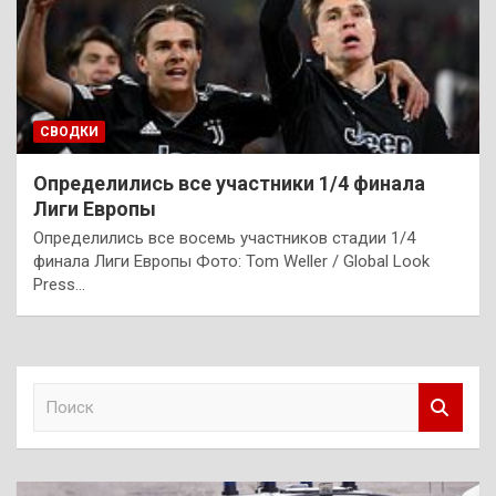
СВОДКИ
Определились все участники 1/4 финала
Лиги Европы
Определились все восемь участников стадии 1/4
финала Лиги Европы Фото: Tom Weller / Global Look
Press…
П
о
и
с
к