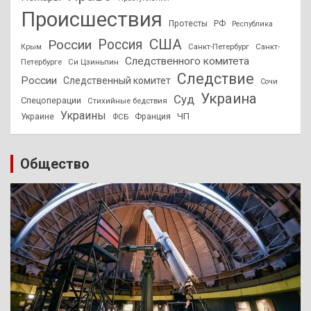
Происшествия
Протесты
РФ
Республика
США
России
Россия
Санкт-Петербург
Санкт-
Крым
Следственного комитета
Петербурге
Си Цзиньпин
Следствие
России
Следственный комитет
Сочи
Украина
Суд
Спецоперации
Стихийные бедствия
Украины
ЧП
Украине
ФСБ
Франция
Общество