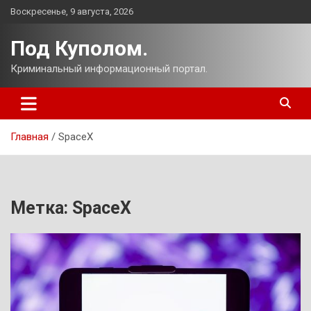
Перейти
Воскресенье, 9 августа, 2026
к
содержимому
Под Куполом.
Криминальный информационный портал.
Главная
SpaceX
Метка:
SpaceX