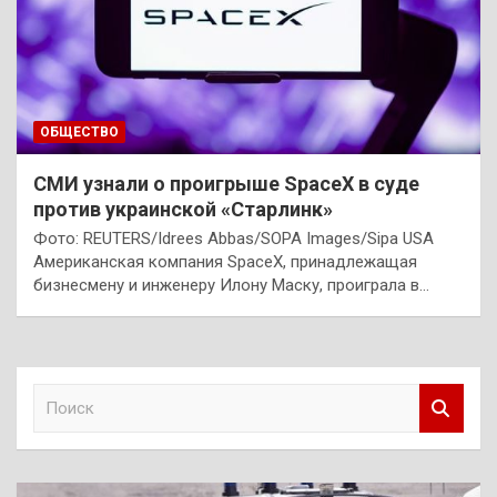
ОБЩЕСТВО
СМИ узнали о проигрыше SpaceX в суде
против украинской «Старлинк»
Фото: REUTERS/Idrees Abbas/SOPA Images/Sipa USA
Американская компания SpaceX, принадлежащая
бизнесмену и инженеру Илону Маску, проиграла в…
П
о
и
с
к