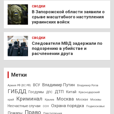
СВОДКИ
В Запорожской области заявили о
срыве масштабного наступления
украинских войск
СВОДКИ
Следователя МВД задержали по
подозрению в убийстве и
расчленении друга
Метки
Владимир Путин
ВСУ
Армия РФ (ВС РФ)
Владимир Рогов
ГИБДД
ДТП
Госдумы
Китай
ДПС
Краснодарский
Криминал
Москва
Москве
край
Крыма
Москвы
Охрана порядка
Несчастные случаи
Подмосковье
ООН
Право
Пожары
Преступления