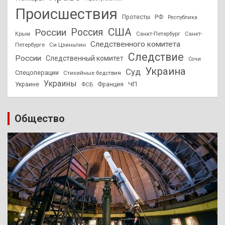
Происшествия
Протесты
РФ
Республика
США
России
Россия
Санкт-Петербург
Санкт-
Крым
Следственного комитета
Петербурге
Си Цзиньпин
Следствие
России
Следственный комитет
Сочи
Украина
Суд
Спецоперации
Стихийные бедствия
Украины
ЧП
Украине
ФСБ
Франция
Общество