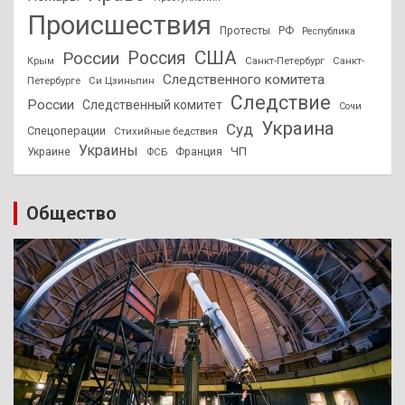
Происшествия
Протесты
РФ
Республика
США
России
Россия
Санкт-Петербург
Санкт-
Крым
Следственного комитета
Петербурге
Си Цзиньпин
Следствие
России
Следственный комитет
Сочи
Украина
Суд
Спецоперации
Стихийные бедствия
Украины
ЧП
Украине
ФСБ
Франция
Общество