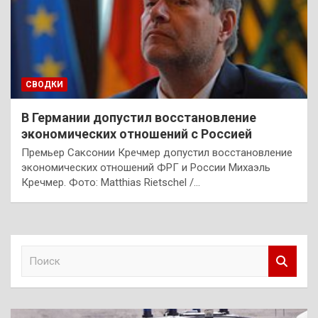
СВОДКИ
В Германии допустил восстановление
экономических отношений с Россией
Премьер Саксонии Кречмер допустил восстановление
экономических отношений ФРГ и России Михаэль
Кречмер. Фото: Matthias Rietschel /…
П
о
и
с
к