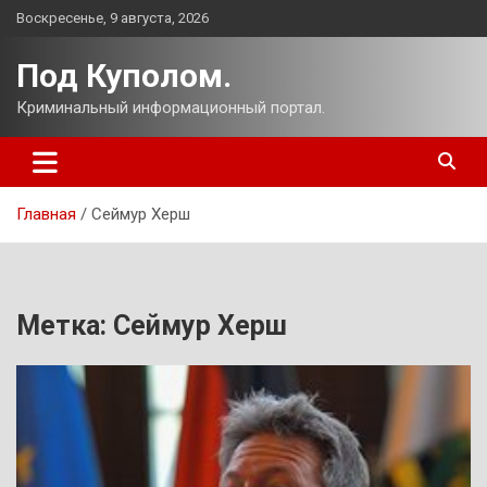
Перейти
Воскресенье, 9 августа, 2026
к
содержимому
Под Куполом.
Криминальный информационный портал.
Главная
Сеймур Херш
Метка:
Сеймур Херш