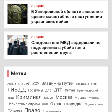
СВОДКИ
В Запорожской области заявили о
срыве масштабного наступления
украинских войск
СВОДКИ
Следователя МВД задержали по
подозрению в убийстве и
расчленении друга
Метки
Владимир Путин
ВСУ
Армия РФ (ВС РФ)
Владимир Рогов
ГИБДД
ДТП
Госдумы
Китай
ДПС
Краснодарский
Криминал
Москва
Москве
край
Крыма
Москвы
Охрана порядка
Несчастные случаи
Подмосковье
ООН
Право
Пожары
Преступления