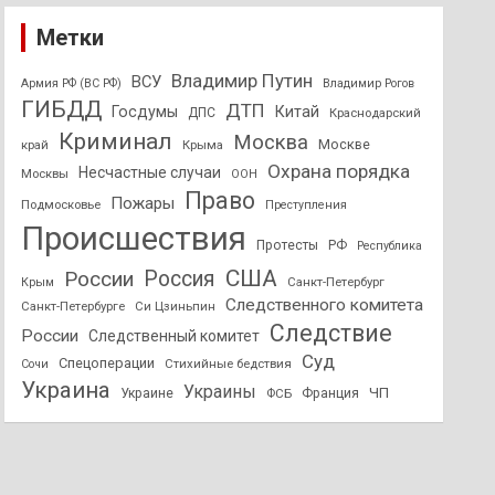
Метки
Владимир Путин
ВСУ
Армия РФ (ВС РФ)
Владимир Рогов
ГИБДД
ДТП
Госдумы
Китай
ДПС
Краснодарский
Криминал
Москва
Москве
край
Крыма
Охрана порядка
Несчастные случаи
Москвы
ООН
Право
Пожары
Подмосковье
Преступления
Происшествия
Протесты
РФ
Республика
США
России
Россия
Санкт-Петербург
Крым
Следственного комитета
Санкт-Петербурге
Си Цзиньпин
Следствие
России
Следственный комитет
Суд
Спецоперации
Стихийные бедствия
Сочи
Украина
Украины
ЧП
Украине
ФСБ
Франция