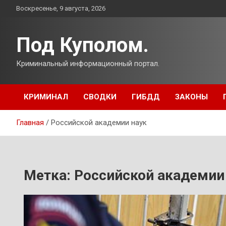
Перейти
Воскресенье, 9 августа, 2026
к
содержимому
Под Куполом.
Криминальный информационный портал.
КРИМИНАЛ
СВОДКИ
ГИБДД
ЗАКОНЫ
Главная
Российской академии наук
Метка:
Российской академии